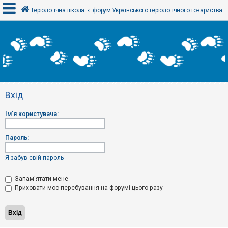
Теріологічна школа
форум Українського теріологічного товариства
В
х
і
д
Вхід
Р
е
Ім'я користувача:
є
с
т
р
Пароль:
а
ц
і
Я забув свій пароль
я
Запам'ятати мене
Приховати моє перебування на форумі цього разу
Т
е
м
и
б