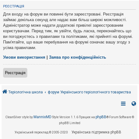
е
з
РЕЄСТРАЦІЯ
в
і
Для входу на форум ви повинні бути зареєстровані. Реєстрація
д
займає декілька секунд але надає вам більш широкі можливості.
п
Адміністратор може надати додаткові привілеї зареєстрованим
о
в
користувачам. Перед тим, як увійти, будь ласка, переконайтесь що
і
ви погоджуєтесь з правилами та політиками, які прийняті на форумі.
д
Пам'ятайте, що ваше перебування на форумі означає вашу згоду з
е
усіма правилами.
й
Умови використання
|
Заява про конфіденційність
А
к
Реєстрація
т
и
в
н
і
Теріологічна школа
форум Українського теріологічного товариства
т
е
м
и
MannixMD
phpBB
CleanSilver style by
Style Version 1.1.6
Працює на
® Forum Software ©
phpBB Limited
П
о
Українська підтримка phpBB
Український переклад © 2005-2020
ш
у