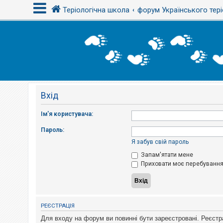
Теріологічна школа
форум Українського тері
В
х
і
д
Вхід
Р
е
є
Ім'я користувача:
с
т
Пароль:
р
а
Я забув свій пароль
ц
і
Запам'ятати мене
я
Приховати моє перебування 
Т
е
м
РЕЄСТРАЦІЯ
и
б
Для входу на форум ви повинні бути зареєстровані. Реєстр