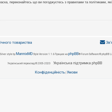
ласка, переконайтесь що ви погоджуєтесь з правилами та політиками, які
гічного товариства
Зв'
MannixMD
phpBB
Silver style by
Style Version 1.1.6
Працює на
® Forum Software © phpBB L
Українська підтримка phpBB
Український переклад © 2005-2020
Конфіденційність
Умови
|