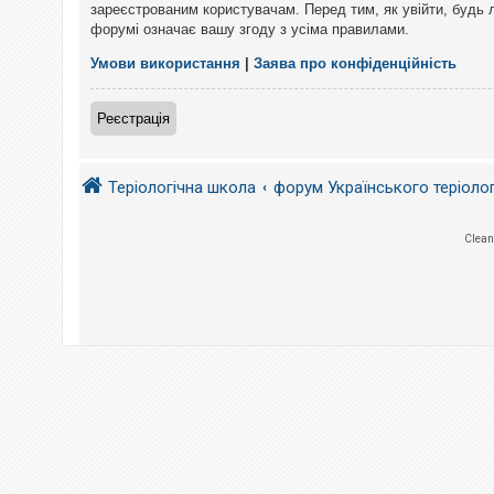
е
зареєстрованим користувачам. Перед тим, як увійти, будь 
з
форумі означає вашу згоду з усіма правилами.
в
і
д
Умови використання
|
Заява про конфіденційність
п
о
в
Реєстрація
і
д
е
й
Теріологічна школа
форум Українського теріоло
А
Clean
к
т
и
в
н
і
т
е
м
и
П
о
ш
у