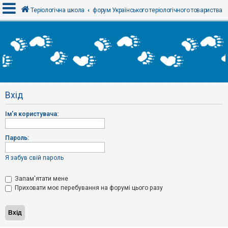
Теріологічна школа
форум Українського теріологічного товариства
В
х
і
д
Вхід
Р
е
Ім'я користувача:
є
с
т
р
Пароль:
а
ц
і
Я забув свій пароль
я
Запам'ятати мене
Приховати моє перебування на форумі цього разу
Т
е
м
и
б