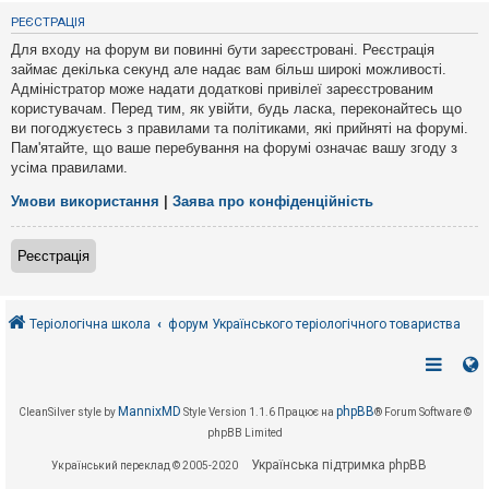
е
з
РЕЄСТРАЦІЯ
в
і
Для входу на форум ви повинні бути зареєстровані. Реєстрація
д
займає декілька секунд але надає вам більш широкі можливості.
п
Адміністратор може надати додаткові привілеї зареєстрованим
о
в
користувачам. Перед тим, як увійти, будь ласка, переконайтесь що
і
ви погоджуєтесь з правилами та політиками, які прийняті на форумі.
д
Пам'ятайте, що ваше перебування на форумі означає вашу згоду з
е
усіма правилами.
й
Умови використання
|
Заява про конфіденційність
А
к
Реєстрація
т
и
в
н
і
Теріологічна школа
форум Українського теріологічного товариства
т
е
м
и
MannixMD
phpBB
CleanSilver style by
Style Version 1.1.6
Працює на
® Forum Software ©
phpBB Limited
П
о
Українська підтримка phpBB
Український переклад © 2005-2020
ш
у