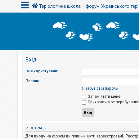
Теріологічна школа
форум Українського тері
В
х
і
д
Вхід
Р
е
є
Ім'я користувача:
с
т
Пароль:
р
а
Я забув свій пароль
ц
і
Запам'ятати мене
я
Приховати моє перебування 
Т
е
м
РЕЄСТРАЦІЯ
и
б
Для входу на форум ви повинні бути зареєстровані. Реєстр