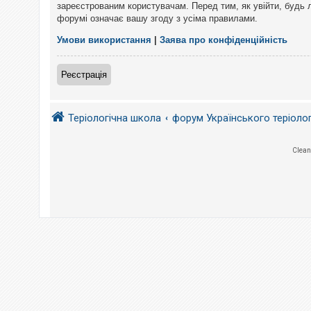
е
зареєстрованим користувачам. Перед тим, як увійти, будь 
з
форумі означає вашу згоду з усіма правилами.
в
і
д
Умови використання
|
Заява про конфіденційність
п
о
в
Реєстрація
і
д
е
й
Теріологічна школа
форум Українського теріоло
А
Clean
к
т
и
в
н
і
т
е
м
и
П
о
ш
у