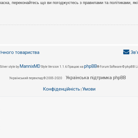
ласка, переконайтесь що ви погоджуєтесь з правилами та політиками, які
гічного товариства
Зв'
MannixMD
phpBB
Silver style by
Style Version 1.1.6
Працює на
® Forum Software © phpBB L
Українська підтримка phpBB
Український переклад © 2005-2020
Конфіденційність
Умови
|