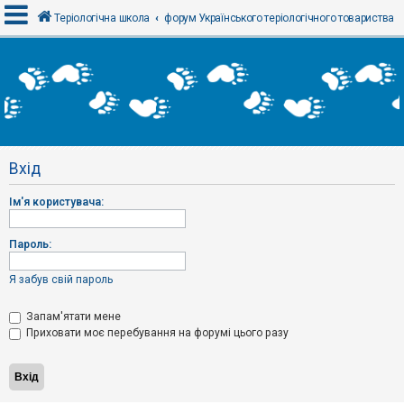
Теріологічна школа
форум Українського теріологічного товариства
В
х
і
д
Вхід
Р
е
Ім'я користувача:
є
с
т
р
Пароль:
а
ц
і
Я забув свій пароль
я
Запам'ятати мене
Приховати моє перебування на форумі цього разу
Т
е
м
и
б