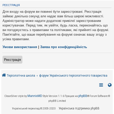
е
з
РЕЄСТРАЦІЯ
в
і
Для входу на форум ви повинні бути зареєстровані. Реєстрація
д
займає декілька секунд але надає вам більш широкі можливості.
п
Адміністратор може надати додаткові привілеї зареєстрованим
о
в
користувачам. Перед тим, як увійти, будь ласка, переконайтесь що
і
ви погоджуєтесь з правилами та політиками, які прийняті на форумі.
д
Пам'ятайте, що ваше перебування на форумі означає вашу згоду з
е
усіма правилами.
й
Умови використання
|
Заява про конфіденційність
А
к
Реєстрація
т
и
в
н
і
Теріологічна школа
форум Українського теріологічного товариства
т
е
м
и
MannixMD
phpBB
CleanSilver style by
Style Version 1.1.6
Працює на
® Forum Software ©
phpBB Limited
П
о
Українська підтримка phpBB
Український переклад © 2005-2020
ш
у