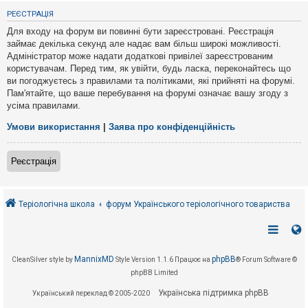
е
з
РЕЄСТРАЦІЯ
в
і
Для входу на форум ви повинні бути зареєстровані. Реєстрація
д
займає декілька секунд але надає вам більш широкі можливості.
п
Адміністратор може надати додаткові привілеї зареєстрованим
о
в
користувачам. Перед тим, як увійти, будь ласка, переконайтесь що
і
ви погоджуєтесь з правилами та політиками, які прийняті на форумі.
д
Пам'ятайте, що ваше перебування на форумі означає вашу згоду з
е
усіма правилами.
й
Умови використання
|
Заява про конфіденційність
А
к
Реєстрація
т
и
в
н
і
Теріологічна школа
форум Українського теріологічного товариства
т
е
м
и
MannixMD
phpBB
CleanSilver style by
Style Version 1.1.6
Працює на
® Forum Software ©
phpBB Limited
П
о
Українська підтримка phpBB
Український переклад © 2005-2020
ш
у