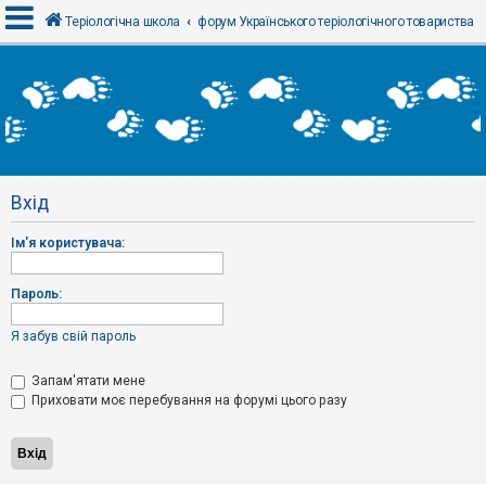
Теріологічна школа
форум Українського теріологічного товариства
В
х
і
д
Вхід
Р
е
Ім'я користувача:
є
с
т
р
Пароль:
а
ц
і
Я забув свій пароль
я
Запам'ятати мене
Приховати моє перебування на форумі цього разу
Т
е
м
и
б