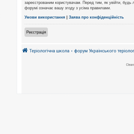
е
зареєстрованим користувачам. Перед тим, як увійти, будь 
з
форумі означає вашу згоду з усіма правилами.
в
і
д
Умови використання
|
Заява про конфіденційність
п
о
в
Реєстрація
і
д
е
й
Теріологічна школа
форум Українського теріоло
А
Clean
к
т
и
в
н
і
т
е
м
и
П
о
ш
у