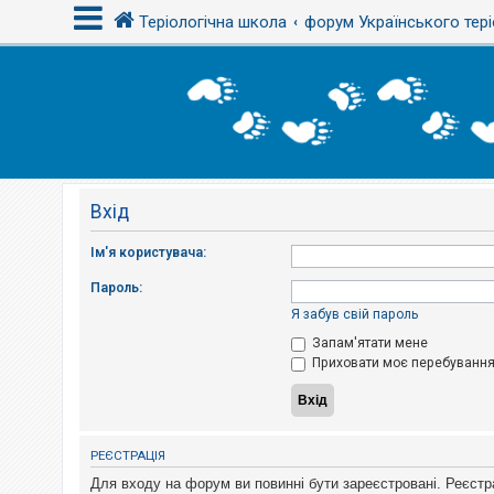
Теріологічна школа
форум Українського тері
В
х
і
д
Вхід
Р
е
є
Ім'я користувача:
с
т
Пароль:
р
а
Я забув свій пароль
ц
і
Запам'ятати мене
я
Приховати моє перебування 
Т
е
м
РЕЄСТРАЦІЯ
и
б
Для входу на форум ви повинні бути зареєстровані. Реєстр