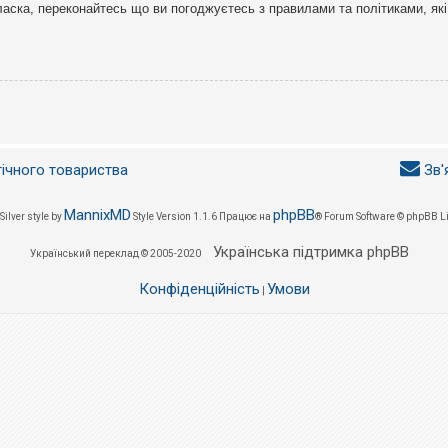
ласка, переконайтесь що ви погоджуєтесь з правилами та політиками, які
гічного товариства
Зв'
MannixMD
phpBB
Silver style by
Style Version 1.1.6
Працює на
® Forum Software © phpBB L
Українська підтримка phpBB
Український переклад © 2005-2020
Конфіденційність
Умови
|