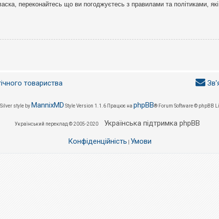
ласка, переконайтесь що ви погоджуєтесь з правилами та політиками, які
гічного товариства
Зв'
MannixMD
phpBB
Silver style by
Style Version 1.1.6
Працює на
® Forum Software © phpBB L
Українська підтримка phpBB
Український переклад © 2005-2020
Конфіденційність
Умови
|