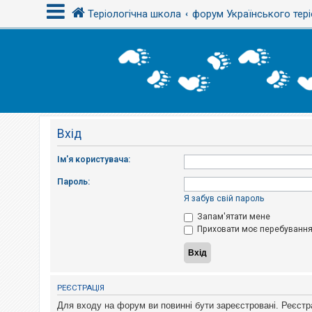
Теріологічна школа
форум Українського тері
В
х
і
д
Вхід
Р
е
є
Ім'я користувача:
с
т
Пароль:
р
а
Я забув свій пароль
ц
і
Запам'ятати мене
я
Приховати моє перебування 
Т
е
м
РЕЄСТРАЦІЯ
и
б
Для входу на форум ви повинні бути зареєстровані. Реєстр