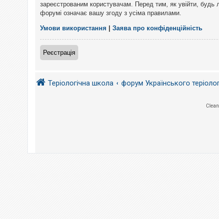
е
зареєстрованим користувачам. Перед тим, як увійти, будь 
з
форумі означає вашу згоду з усіма правилами.
в
і
д
Умови використання
|
Заява про конфіденційність
п
о
в
Реєстрація
і
д
е
й
Теріологічна школа
форум Українського теріоло
А
Clean
к
т
и
в
н
і
т
е
м
и
П
о
ш
у