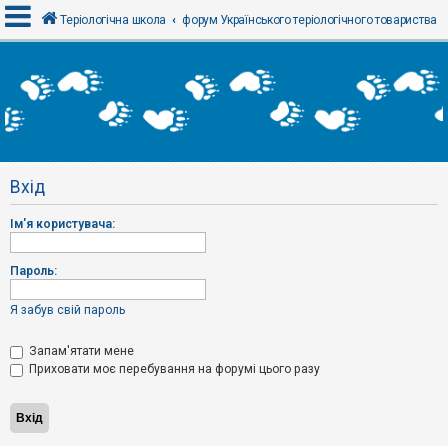
Теріологічна школа
форум Українського теріологічного товариства
В
х
і
д
Вхід
Р
е
Ім'я користувача:
є
с
т
р
Пароль:
а
ц
і
Я забув свій пароль
я
Запам'ятати мене
Приховати моє перебування на форумі цього разу
Т
е
м
и
б