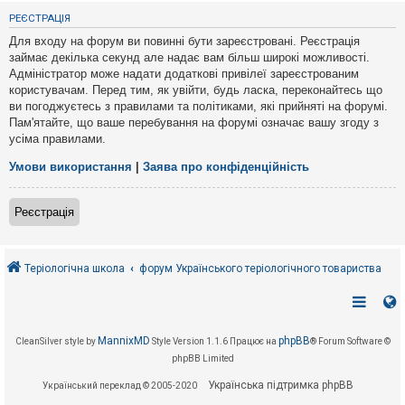
е
з
РЕЄСТРАЦІЯ
в
і
Для входу на форум ви повинні бути зареєстровані. Реєстрація
д
займає декілька секунд але надає вам більш широкі можливості.
п
Адміністратор може надати додаткові привілеї зареєстрованим
о
в
користувачам. Перед тим, як увійти, будь ласка, переконайтесь що
і
ви погоджуєтесь з правилами та політиками, які прийняті на форумі.
д
Пам'ятайте, що ваше перебування на форумі означає вашу згоду з
е
усіма правилами.
й
Умови використання
|
Заява про конфіденційність
А
к
Реєстрація
т
и
в
н
і
Теріологічна школа
форум Українського теріологічного товариства
т
е
м
и
MannixMD
phpBB
CleanSilver style by
Style Version 1.1.6
Працює на
® Forum Software ©
phpBB Limited
П
о
Українська підтримка phpBB
Український переклад © 2005-2020
ш
у