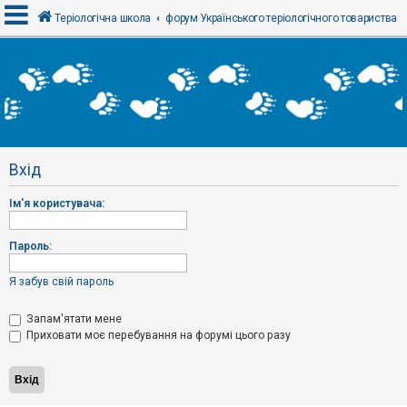
Теріологічна школа
форум Українського теріологічного товариства
В
х
і
д
Вхід
Р
е
Ім'я користувача:
є
с
т
р
Пароль:
а
ц
і
Я забув свій пароль
я
Запам'ятати мене
Приховати моє перебування на форумі цього разу
Т
е
м
и
б