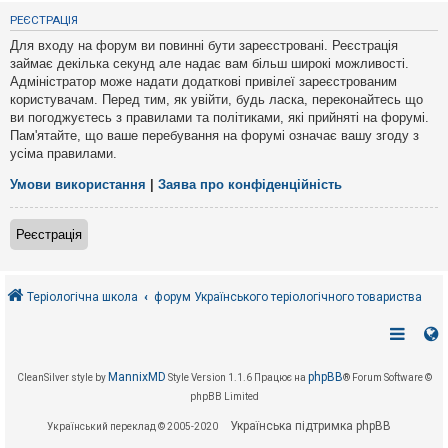
е
з
РЕЄСТРАЦІЯ
в
і
Для входу на форум ви повинні бути зареєстровані. Реєстрація
д
займає декілька секунд але надає вам більш широкі можливості.
п
Адміністратор може надати додаткові привілеї зареєстрованим
о
в
користувачам. Перед тим, як увійти, будь ласка, переконайтесь що
і
ви погоджуєтесь з правилами та політиками, які прийняті на форумі.
д
Пам'ятайте, що ваше перебування на форумі означає вашу згоду з
е
усіма правилами.
й
Умови використання
|
Заява про конфіденційність
А
к
Реєстрація
т
и
в
н
і
Теріологічна школа
форум Українського теріологічного товариства
т
е
м
и
MannixMD
phpBB
CleanSilver style by
Style Version 1.1.6
Працює на
® Forum Software ©
phpBB Limited
П
о
Українська підтримка phpBB
Український переклад © 2005-2020
ш
у