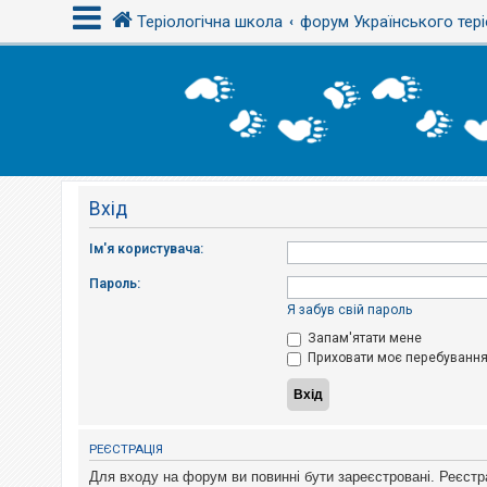
Теріологічна школа
форум Українського тері
В
х
і
д
Вхід
Р
е
є
Ім'я користувача:
с
т
Пароль:
р
а
Я забув свій пароль
ц
і
Запам'ятати мене
я
Приховати моє перебування 
Т
е
м
РЕЄСТРАЦІЯ
и
б
Для входу на форум ви повинні бути зареєстровані. Реєстр