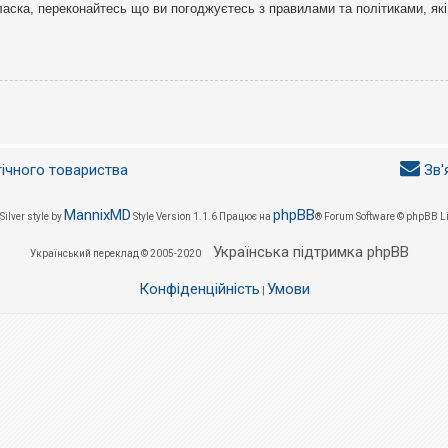
ласка, переконайтесь що ви погоджуєтесь з правилами та політиками, які
гічного товариства
Зв'
MannixMD
phpBB
Silver style by
Style Version 1.1.6
Працює на
® Forum Software © phpBB L
Українська підтримка phpBB
Український переклад © 2005-2020
Конфіденційність
Умови
|