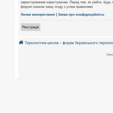
е
зареєстрованим користувачам. Перед тим, як увійти, будь 
з
форумі означає вашу згоду з усіма правилами.
в
і
д
Умови використання
|
Заява про конфіденційність
п
о
в
Реєстрація
і
д
е
й
Теріологічна школа
форум Українського теріоло
А
Clean
к
т
и
в
н
і
т
е
м
и
П
о
ш
у