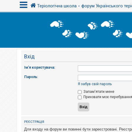
Теріологічна школа
форум Українського тері
В
х
і
д
Вхід
Р
е
є
Ім'я користувача:
с
т
Пароль:
р
а
Я забув свій пароль
ц
і
Запам'ятати мене
я
Приховати моє перебування 
Т
е
м
РЕЄСТРАЦІЯ
и
б
Для входу на форум ви повинні бути зареєстровані. Реєстр