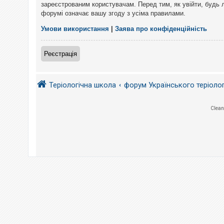
е
зареєстрованим користувачам. Перед тим, як увійти, будь 
з
форумі означає вашу згоду з усіма правилами.
в
і
д
Умови використання
|
Заява про конфіденційність
п
о
в
Реєстрація
і
д
е
й
Теріологічна школа
форум Українського теріоло
А
Clean
к
т
и
в
н
і
т
е
м
и
П
о
ш
у