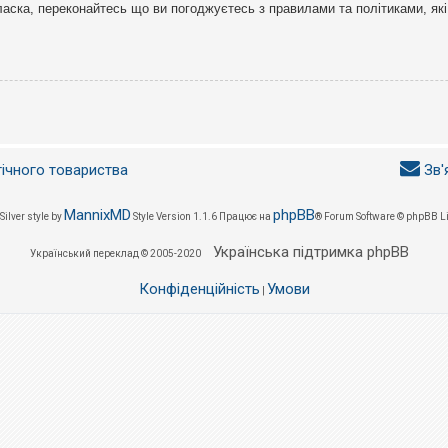
ласка, переконайтесь що ви погоджуєтесь з правилами та політиками, які
гічного товариства
Зв'
MannixMD
phpBB
Silver style by
Style Version 1.1.6
Працює на
® Forum Software © phpBB L
Українська підтримка phpBB
Український переклад © 2005-2020
Конфіденційність
Умови
|