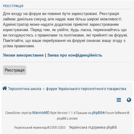
е
з
РЕЄСТРАЦІЯ
в
і
Для входу на форум ви повинні бути зареєстровані. Реєстрація
д
займає декілька секунд але надає вам більш широкі можливості.
п
Адміністратор може надати додаткові привілеї зареєстрованим
о
в
користувачам. Перед тим, як увійти, будь ласка, переконайтесь що
і
ви погоджуєтесь з правилами та політиками, які прийняті на форумі.
д
Пам'ятайте, що ваше перебування на форумі означає вашу згоду з
е
усіма правилами.
й
Умови використання
|
Заява про конфіденційність
А
к
Реєстрація
т
и
в
н
і
Теріологічна школа
форум Українського теріологічного товариства
т
е
м
и
MannixMD
phpBB
CleanSilver style by
Style Version 1.1.6
Працює на
® Forum Software ©
phpBB Limited
П
о
Українська підтримка phpBB
Український переклад © 2005-2020
ш
у