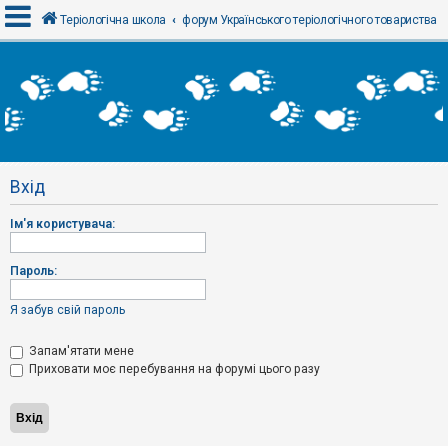
Теріологічна школа
форум Українського теріологічного товариства
В
х
і
д
Вхід
Р
е
Ім'я користувача:
є
с
т
р
Пароль:
а
ц
і
Я забув свій пароль
я
Запам'ятати мене
Приховати моє перебування на форумі цього разу
Т
е
м
и
б