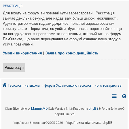
е
з
РЕЄСТРАЦІЯ
в
і
Для входу на форум ви повинні бути зареєстровані. Реєстрація
д
займає декілька секунд але надає вам більш широкі можливості.
п
Адміністратор може надати додаткові привілеї зареєстрованим
о
в
користувачам. Перед тим, як увійти, будь ласка, переконайтесь що
і
ви погоджуєтесь з правилами та політиками, які прийняті на форумі.
д
Пам'ятайте, що ваше перебування на форумі означає вашу згоду з
е
усіма правилами.
й
Умови використання
|
Заява про конфіденційність
А
к
Реєстрація
т
и
в
н
і
Теріологічна школа
форум Українського теріологічного товариства
т
е
м
и
MannixMD
phpBB
CleanSilver style by
Style Version 1.1.6
Працює на
® Forum Software ©
phpBB Limited
П
о
Українська підтримка phpBB
Український переклад © 2005-2020
ш
у