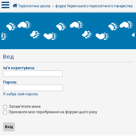
Теріологічна школа
форум Українського теріологічного товариства
В
х
і
д
Вхід
Р
е
Ім'я користувача:
є
с
т
р
Пароль:
а
ц
і
Я забув свій пароль
я
Запам'ятати мене
Приховати моє перебування на форумі цього разу
Т
е
м
и
б