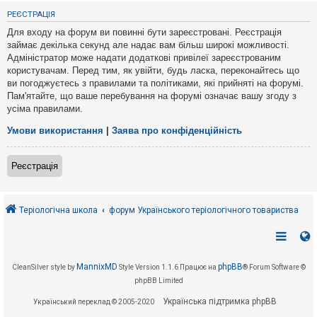
е
з
РЕЄСТРАЦІЯ
в
і
Для входу на форум ви повинні бути зареєстровані. Реєстрація
д
займає декілька секунд але надає вам більш широкі можливості.
п
Адміністратор може надати додаткові привілеї зареєстрованим
о
в
користувачам. Перед тим, як увійти, будь ласка, переконайтесь що
і
ви погоджуєтесь з правилами та політиками, які прийняті на форумі.
д
Пам'ятайте, що ваше перебування на форумі означає вашу згоду з
е
усіма правилами.
й
Умови використання
|
Заява про конфіденційність
А
к
Реєстрація
т
и
в
н
і
Теріологічна школа
форум Українського теріологічного товариства
т
е
м
и
MannixMD
phpBB
CleanSilver style by
Style Version 1.1.6
Працює на
® Forum Software ©
phpBB Limited
П
о
Українська підтримка phpBB
Український переклад © 2005-2020
ш
у