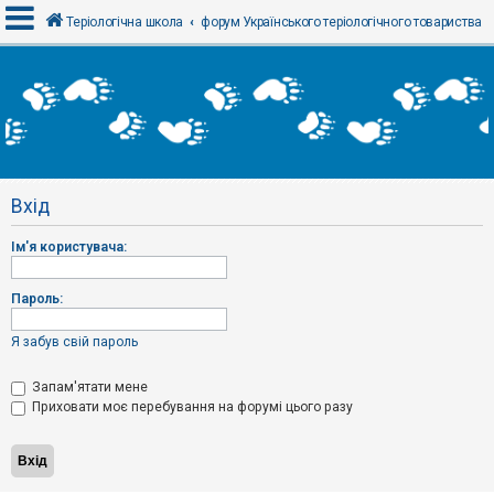
Теріологічна школа
форум Українського теріологічного товариства
В
х
і
д
Вхід
Р
е
Ім'я користувача:
є
с
т
р
Пароль:
а
ц
і
Я забув свій пароль
я
Запам'ятати мене
Приховати моє перебування на форумі цього разу
Т
е
м
и
б