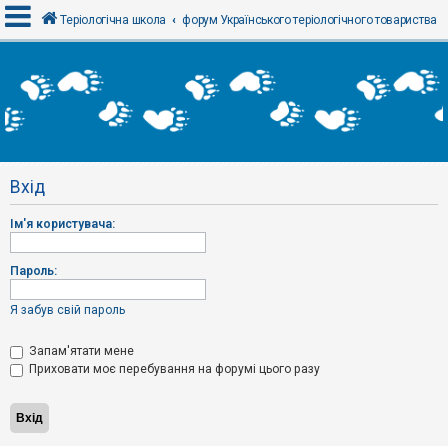
Теріологічна школа
форум Українського теріологічного товариства
В
х
і
д
Вхід
Р
е
Ім'я користувача:
є
с
т
р
Пароль:
а
ц
і
Я забув свій пароль
я
Запам'ятати мене
Приховати моє перебування на форумі цього разу
Т
е
м
и
б