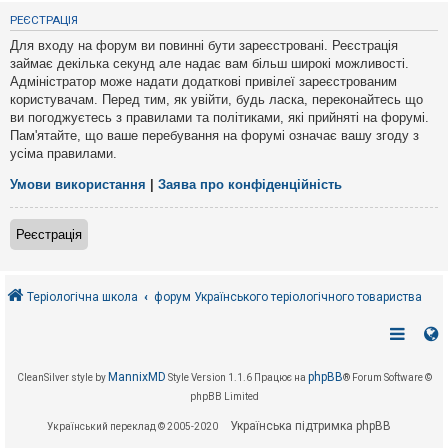
е
з
РЕЄСТРАЦІЯ
в
і
Для входу на форум ви повинні бути зареєстровані. Реєстрація
д
займає декілька секунд але надає вам більш широкі можливості.
п
Адміністратор може надати додаткові привілеї зареєстрованим
о
в
користувачам. Перед тим, як увійти, будь ласка, переконайтесь що
і
ви погоджуєтесь з правилами та політиками, які прийняті на форумі.
д
Пам'ятайте, що ваше перебування на форумі означає вашу згоду з
е
усіма правилами.
й
Умови використання
|
Заява про конфіденційність
А
к
Реєстрація
т
и
в
н
і
Теріологічна школа
форум Українського теріологічного товариства
т
е
м
и
MannixMD
phpBB
CleanSilver style by
Style Version 1.1.6
Працює на
® Forum Software ©
phpBB Limited
П
о
Українська підтримка phpBB
Український переклад © 2005-2020
ш
у