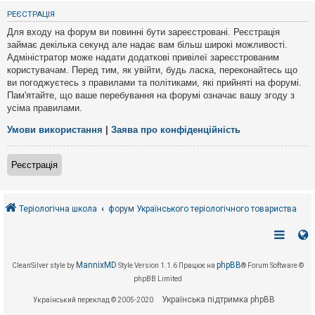
е
з
РЕЄСТРАЦІЯ
в
і
Для входу на форум ви повинні бути зареєстровані. Реєстрація
д
займає декілька секунд але надає вам більш широкі можливості.
п
Адміністратор може надати додаткові привілеї зареєстрованим
о
в
користувачам. Перед тим, як увійти, будь ласка, переконайтесь що
і
ви погоджуєтесь з правилами та політиками, які прийняті на форумі.
д
Пам'ятайте, що ваше перебування на форумі означає вашу згоду з
е
усіма правилами.
й
Умови використання
|
Заява про конфіденційність
А
к
Реєстрація
т
и
в
н
і
Теріологічна школа
форум Українського теріологічного товариства
т
е
м
и
MannixMD
phpBB
CleanSilver style by
Style Version 1.1.6
Працює на
® Forum Software ©
phpBB Limited
П
о
Українська підтримка phpBB
Український переклад © 2005-2020
ш
у