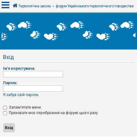
Теріологічна школа
форум Українського теріологічного товариства
В
х
і
д
Вхід
Р
е
Ім'я користувача:
є
с
т
р
Пароль:
а
ц
і
Я забув свій пароль
я
Запам'ятати мене
Приховати моє перебування на форумі цього разу
Т
е
м
и
б