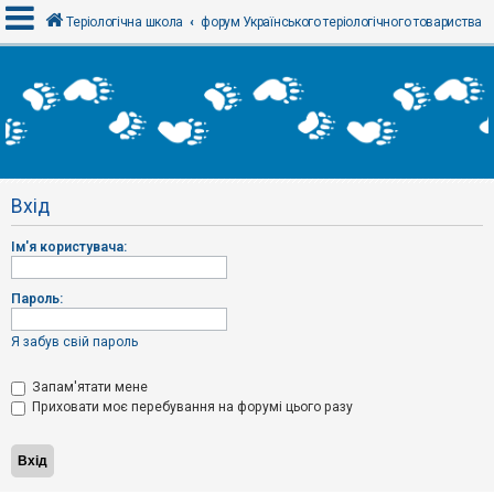
Теріологічна школа
форум Українського теріологічного товариства
В
х
і
д
Вхід
Р
е
Ім'я користувача:
є
с
т
р
Пароль:
а
ц
і
Я забув свій пароль
я
Запам'ятати мене
Приховати моє перебування на форумі цього разу
Т
е
м
и
б