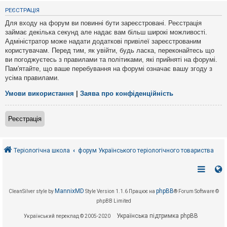
е
з
РЕЄСТРАЦІЯ
в
і
Для входу на форум ви повинні бути зареєстровані. Реєстрація
д
займає декілька секунд але надає вам більш широкі можливості.
п
Адміністратор може надати додаткові привілеї зареєстрованим
о
в
користувачам. Перед тим, як увійти, будь ласка, переконайтесь що
і
ви погоджуєтесь з правилами та політиками, які прийняті на форумі.
д
Пам'ятайте, що ваше перебування на форумі означає вашу згоду з
е
усіма правилами.
й
Умови використання
|
Заява про конфіденційність
А
к
Реєстрація
т
и
в
н
і
Теріологічна школа
форум Українського теріологічного товариства
т
е
м
и
MannixMD
phpBB
CleanSilver style by
Style Version 1.1.6
Працює на
® Forum Software ©
phpBB Limited
П
о
Українська підтримка phpBB
Український переклад © 2005-2020
ш
у