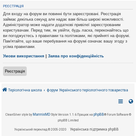
е
з
РЕЄСТРАЦІЯ
в
і
Для входу на форум ви повинні бути зареєстровані. Реєстрація
д
займає декілька секунд але надає вам більш широкі можливості.
п
Адміністратор може надати додаткові привілеї зареєстрованим
о
в
користувачам. Перед тим, як увійти, будь ласка, переконайтесь що
і
ви погоджуєтесь з правилами та політиками, які прийняті на форумі.
д
Пам'ятайте, що ваше перебування на форумі означає вашу згоду з
е
усіма правилами.
й
Умови використання
|
Заява про конфіденційність
А
к
Реєстрація
т
и
в
н
і
Теріологічна школа
форум Українського теріологічного товариства
т
е
м
и
MannixMD
phpBB
CleanSilver style by
Style Version 1.1.6
Працює на
® Forum Software ©
phpBB Limited
П
о
Українська підтримка phpBB
Український переклад © 2005-2020
ш
у