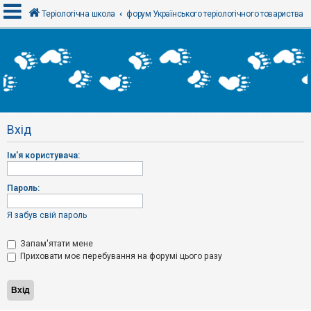
Теріологічна школа
форум Українського теріологічного товариства
В
х
і
д
Вхід
Р
е
Ім'я користувача:
є
с
т
р
Пароль:
а
ц
і
Я забув свій пароль
я
Запам'ятати мене
Приховати моє перебування на форумі цього разу
Т
е
м
и
б