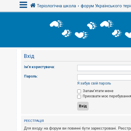
Теріологічна школа
форум Українського тері
В
х
і
д
Вхід
Р
е
є
Ім'я користувача:
с
т
Пароль:
р
а
Я забув свій пароль
ц
і
Запам'ятати мене
я
Приховати моє перебування 
Т
е
м
РЕЄСТРАЦІЯ
и
б
Для входу на форум ви повинні бути зареєстровані. Реєстр