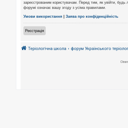
е
зареєстрованим користувачам. Перед тим, як увійти, будь 
з
форумі означає вашу згоду з усіма правилами.
в
і
д
Умови використання
|
Заява про конфіденційність
п
о
в
Реєстрація
і
д
е
й
Теріологічна школа
форум Українського теріоло
А
Clean
к
т
и
в
н
і
т
е
м
и
П
о
ш
у