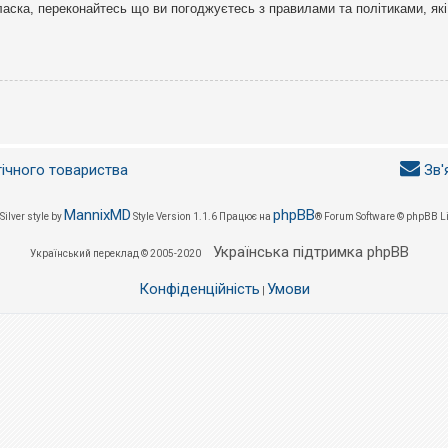
ласка, переконайтесь що ви погоджуєтесь з правилами та політиками, які
гічного товариства
Зв'
MannixMD
phpBB
Silver style by
Style Version 1.1.6
Працює на
® Forum Software © phpBB L
Українська підтримка phpBB
Український переклад © 2005-2020
Конфіденційність
Умови
|