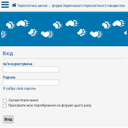
Теріологічна школа
форум Українського теріологічного товариства
В
х
і
д
Вхід
Р
е
Ім'я користувача:
є
с
т
р
Пароль:
а
ц
і
Я забув свій пароль
я
Запам'ятати мене
Приховати моє перебування на форумі цього разу
Т
е
м
и
б