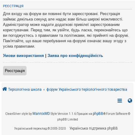
е
з
РЕЄСТРАЦІЯ
в
і
Для входу на форум ви повинні бути зареєстровані. Реєстрація
д
займає декілька секунд але надає вам більш широкі можливості.
п
Адміністратор може надати додаткові привілеї зареєстрованим
о
в
користувачам. Перед тим, як увійти, будь ласка, переконайтесь що
і
ви погоджуєтесь з правилами та політиками, які прийняті на форумі.
д
Пам'ятайте, що ваше перебування на форумі означає вашу згоду з
е
усіма правилами.
й
Умови використання
|
Заява про конфіденційність
А
к
Реєстрація
т
и
в
н
і
Теріологічна школа
форум Українського теріологічного товариства
т
е
м
и
MannixMD
phpBB
CleanSilver style by
Style Version 1.1.6
Працює на
® Forum Software ©
phpBB Limited
П
о
Українська підтримка phpBB
Український переклад © 2005-2020
ш
у