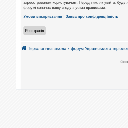
е
зареєстрованим користувачам. Перед тим, як увійти, будь 
з
форумі означає вашу згоду з усіма правилами.
в
і
д
Умови використання
|
Заява про конфіденційність
п
о
в
Реєстрація
і
д
е
й
Теріологічна школа
форум Українського теріоло
А
Clean
к
т
и
в
н
і
т
е
м
и
П
о
ш
у