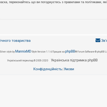
ласка, переконайтесь що ви погоджуєтесь з правилами та політиками, які
гічного товариства
Зв'
MannixMD
phpBB
Silver style by
Style Version 1.1.6
Працює на
® Forum Software © phpBB L
Українська підтримка phpBB
Український переклад © 2005-2020
Конфіденційність
Умови
|