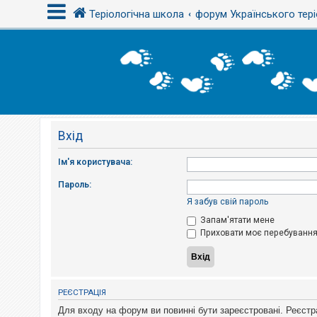
Теріологічна школа
форум Українського тері
В
х
і
д
Вхід
Р
е
є
Ім'я користувача:
с
т
Пароль:
р
а
Я забув свій пароль
ц
і
Запам'ятати мене
я
Приховати моє перебування 
Т
е
м
РЕЄСТРАЦІЯ
и
б
Для входу на форум ви повинні бути зареєстровані. Реєстр