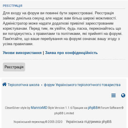
е
з
РЕЄСТРАЦІЯ
в
і
Для входу на форум ви повинні бути зареєстровані. Реєстрація
д
займає декілька секунд але надає вам більш широкі можливості.
п
Адміністратор може надати додаткові привілеї зареєстрованим
о
в
користувачам. Перед тим, як увійти, будь ласка, переконайтесь що
і
ви погоджуєтесь з правилами та політиками, які прийняті на форумі.
д
Пам'ятайте, що ваше перебування на форумі означає вашу згоду з
е
усіма правилами.
й
Умови використання
|
Заява про конфіденційність
А
к
Реєстрація
т
и
в
н
і
Теріологічна школа
форум Українського теріологічного товариства
т
е
м
и
MannixMD
phpBB
CleanSilver style by
Style Version 1.1.6
Працює на
® Forum Software ©
phpBB Limited
П
о
Українська підтримка phpBB
Український переклад © 2005-2020
ш
у