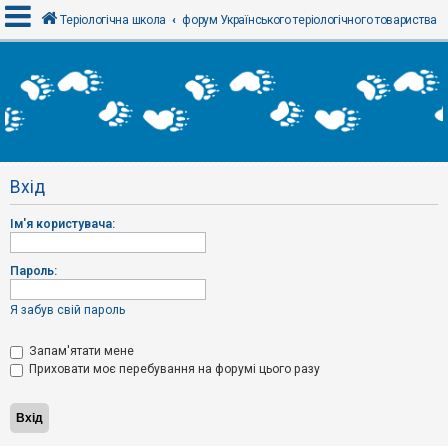
Теріологічна школа
форум Українського теріологічного товариства
В
х
і
д
Вхід
Р
е
Ім'я користувача:
є
с
т
р
Пароль:
а
ц
і
Я забув свій пароль
я
Запам'ятати мене
Приховати моє перебування на форумі цього разу
Т
е
м
и
б