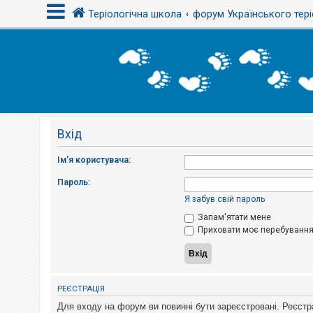
Теріологічна школа
форум Українського тері
В
х
і
д
Вхід
Р
е
є
Ім'я користувача:
с
т
Пароль:
р
а
Я забув свій пароль
ц
і
Запам'ятати мене
я
Приховати моє перебування 
Т
е
м
РЕЄСТРАЦІЯ
и
б
Для входу на форум ви повинні бути зареєстровані. Реєстр