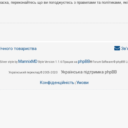
ласка, переконайтесь що ви погоджуєтесь з правилами та політиками, які
гічного товариства
Зв'
MannixMD
phpBB
Silver style by
Style Version 1.1.6
Працює на
® Forum Software © phpBB L
Українська підтримка phpBB
Український переклад © 2005-2020
Конфіденційність
Умови
|