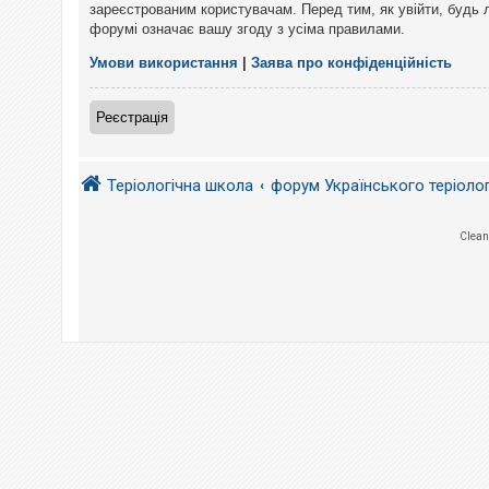
е
зареєстрованим користувачам. Перед тим, як увійти, будь 
з
форумі означає вашу згоду з усіма правилами.
в
і
д
Умови використання
|
Заява про конфіденційність
п
о
в
Реєстрація
і
д
е
й
Теріологічна школа
форум Українського теріоло
А
Clean
к
т
и
в
н
і
т
е
м
и
П
о
ш
у