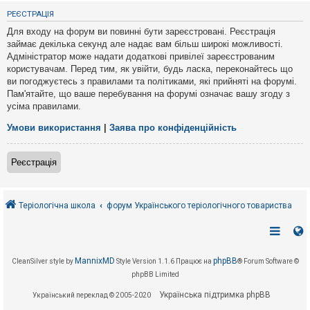
е
з
РЕЄСТРАЦІЯ
в
і
Для входу на форум ви повинні бути зареєстровані. Реєстрація
д
займає декілька секунд але надає вам більш широкі можливості.
п
Адміністратор може надати додаткові привілеї зареєстрованим
о
в
користувачам. Перед тим, як увійти, будь ласка, переконайтесь що
і
ви погоджуєтесь з правилами та політиками, які прийняті на форумі.
д
Пам'ятайте, що ваше перебування на форумі означає вашу згоду з
е
усіма правилами.
й
Умови використання
|
Заява про конфіденційність
А
к
Реєстрація
т
и
в
н
і
Теріологічна школа
форум Українського теріологічного товариства
т
е
м
и
MannixMD
phpBB
CleanSilver style by
Style Version 1.1.6
Працює на
® Forum Software ©
phpBB Limited
П
о
Українська підтримка phpBB
Український переклад © 2005-2020
ш
у