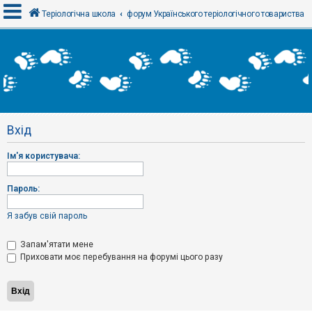
Теріологічна школа
форум Українського теріологічного товариства
В
х
і
д
Вхід
Р
е
Ім'я користувача:
є
с
т
р
Пароль:
а
ц
і
Я забув свій пароль
я
Запам'ятати мене
Приховати моє перебування на форумі цього разу
Т
е
м
и
б