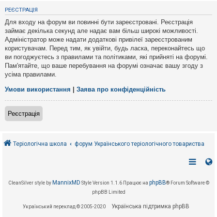
е
з
РЕЄСТРАЦІЯ
в
і
Для входу на форум ви повинні бути зареєстровані. Реєстрація
д
займає декілька секунд але надає вам більш широкі можливості.
п
Адміністратор може надати додаткові привілеї зареєстрованим
о
в
користувачам. Перед тим, як увійти, будь ласка, переконайтесь що
і
ви погоджуєтесь з правилами та політиками, які прийняті на форумі.
д
Пам'ятайте, що ваше перебування на форумі означає вашу згоду з
е
усіма правилами.
й
Умови використання
|
Заява про конфіденційність
А
к
Реєстрація
т
и
в
н
і
Теріологічна школа
форум Українського теріологічного товариства
т
е
м
и
MannixMD
phpBB
CleanSilver style by
Style Version 1.1.6
Працює на
® Forum Software ©
phpBB Limited
П
о
Українська підтримка phpBB
Український переклад © 2005-2020
ш
у