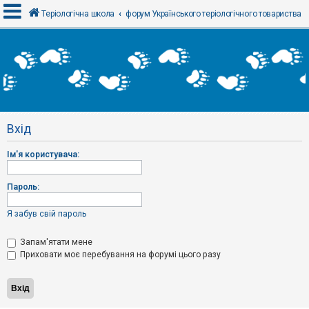
Теріологічна школа
форум Українського теріологічного товариства
В
х
і
д
Вхід
Р
е
Ім'я користувача:
є
с
т
р
Пароль:
а
ц
і
Я забув свій пароль
я
Запам'ятати мене
Приховати моє перебування на форумі цього разу
Т
е
м
и
б