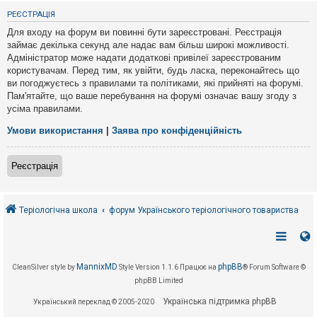
е
з
РЕЄСТРАЦІЯ
в
і
Для входу на форум ви повинні бути зареєстровані. Реєстрація
д
займає декілька секунд але надає вам більш широкі можливості.
п
Адміністратор може надати додаткові привілеї зареєстрованим
о
в
користувачам. Перед тим, як увійти, будь ласка, переконайтесь що
і
ви погоджуєтесь з правилами та політиками, які прийняті на форумі.
д
Пам'ятайте, що ваше перебування на форумі означає вашу згоду з
е
усіма правилами.
й
Умови використання
|
Заява про конфіденційність
А
к
Реєстрація
т
и
в
н
і
Теріологічна школа
форум Українського теріологічного товариства
т
е
м
и
MannixMD
phpBB
CleanSilver style by
Style Version 1.1.6
Працює на
® Forum Software ©
phpBB Limited
П
о
Українська підтримка phpBB
Український переклад © 2005-2020
ш
у