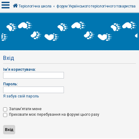
Теріологічна школа
форум Українського теріологічного товариства
В
х
і
д
Вхід
Р
е
Ім'я користувача:
є
с
т
р
Пароль:
а
ц
і
Я забув свій пароль
я
Запам'ятати мене
Приховати моє перебування на форумі цього разу
Т
е
м
и
б