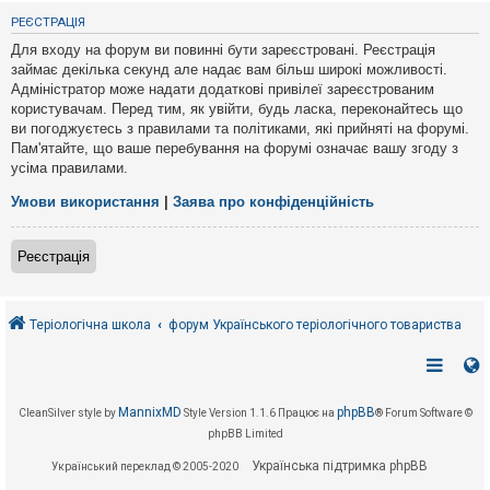
е
з
РЕЄСТРАЦІЯ
в
і
Для входу на форум ви повинні бути зареєстровані. Реєстрація
д
займає декілька секунд але надає вам більш широкі можливості.
п
Адміністратор може надати додаткові привілеї зареєстрованим
о
в
користувачам. Перед тим, як увійти, будь ласка, переконайтесь що
і
ви погоджуєтесь з правилами та політиками, які прийняті на форумі.
д
Пам'ятайте, що ваше перебування на форумі означає вашу згоду з
е
усіма правилами.
й
Умови використання
|
Заява про конфіденційність
А
к
Реєстрація
т
и
в
н
і
Теріологічна школа
форум Українського теріологічного товариства
т
е
м
и
MannixMD
phpBB
CleanSilver style by
Style Version 1.1.6
Працює на
® Forum Software ©
phpBB Limited
П
о
Українська підтримка phpBB
Український переклад © 2005-2020
ш
у