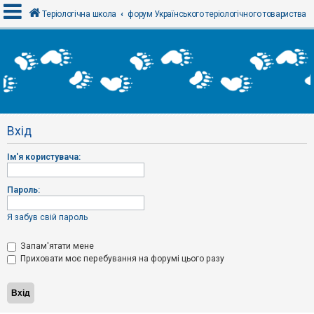
Теріологічна школа
форум Українського теріологічного товариства
В
х
і
д
Вхід
Р
е
Ім'я користувача:
є
с
т
р
Пароль:
а
ц
і
Я забув свій пароль
я
Запам'ятати мене
Приховати моє перебування на форумі цього разу
Т
е
м
и
б