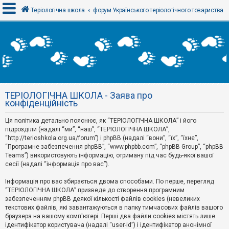
Теріологічна школа
форум Українського теріологічного товариства
В
х
і
д
ТЕРІОЛОГІЧНА ШКОЛА - Заява про
Р
конфіденційність
е
є
Ця політика детально пояснює, як “ТЕРІОЛОГІЧНА ШКОЛА” і його
с
т
підрозділи (надалі “ми”, “наш”, “ТЕРІОЛОГІЧНА ШКОЛА”,
р
“http://terioshkola.org.ua/forum”) і phpBB (надалі “вони”, “їх”, “їхнє”,
а
“Програмне забезпечення phpBB”, “www.phpbb.com”, “phpBB Group”, “phpBB
ц
Teams”) використовують інформацію, отриману під час будь-якої вашої
і
сесії (надалі “інформація про вас”).
я
Інформація про вас збирається двома способами. По перше, перегляд
“ТЕРІОЛОГІЧНА ШКОЛА” призведе до створення програмним
Т
забезпеченням phpBB деякої кількості файлів cookies (невеликих
е
м
текстових файлів, які завантажуються в папку тимчасових файлів вашого
и
браузера на вашому комп'ютері. Перші два файли cookies містять лише
б
ідентифікатор користувача (надалі “user-id”) і ідентифікатор анонімної