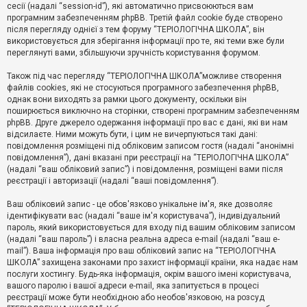
е
сесії (надалі “session-id”), які автоматично присвоюються вам
з
програмним забезпеченням phpBB. Третій файл cookie буде створено
в
і
після перегляду однієї з тем форуму “ТЕРІОЛОГІЧНА ШКОЛА”, він
д
використовується для зберігання інформації про те, які теми вже були
п
переглянуті вами, збільшуючи зручність користування форумом.
о
в
Також під час перегляду “ТЕРІОЛОГІЧНА ШКОЛА”можливе створення
і
д
файлів cookies, які не стосуються програмного забезпечення phpBB,
е
однак вони виходять за рамки цього документу, оскільки він
й
поширюється виключно на сторінки, створені програмним забезпеченням
phpBB. Друге джерело одержання інформації про вас є дані, які ви нам
відсилаєте. Ними можуть бути, і цим не вичерпуються такі дані:
А
повідомлення розміщені під обліковим записом гостя (надалі “анонімні
к
повідомлення”), дані вказані при реєстрації на “ТЕРІОЛОГІЧНА ШКОЛА”
т
(надалі “ваш обліковий запис”) і повідомлення, розміщені вами після
и
реєстрації і авторизації (надалі “ваші повідомлення”).
в
н
і
Ваш обліковий запис - це обов'язково унікальне ім'я, яке дозволяє
т
ідентифікувати вас (надалі “ваше ім'я користувача”), індивідуальний
е
пароль, який використовується для входу під вашим обліковим записом
м
и
(надалі “ваш пароль”) і власна реальна адреса e-mail (надалі “ваш e-
mail”). Ваша інформація про ваш обліковий запис на “ТЕРІОЛОГІЧНА
ШКОЛА” захищена законами про захист інформації країни, яка надає нам
послуги хостингу. Будь-яка інформація, окрім вашого імені користувача,
П
вашого паролю і вашої адреси e-mail, яка запитується в процесі
о
ш
реєстрації може бути необхідною або необов'язковою, на розсуд
у