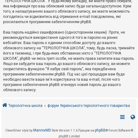
“ТЕРІОЛОГІЧНА ШКОЛА”. У будь-якому випадку, ви маєте право обирати,
к
яка інформація про ваш обліковий запис буде загальнодоступною. Крім
того, в налаштуваннях вашого облікового запису, ви маєте можливість
погодитись чи відмовитись від отримання e-mail повідомлень, які
Д
розсилаються програмним забезпеченням phpBB.
о
п
Ваш пароль надійно зашифровано (одностороннім хешем). Проте, не
о
рекомендується використання одного й того ж паролю на різних
м
о
вебсайтах. Ваш пароль є єдиним способом доступу до вашого
г
облікового запису на “ТЕРІОЛОГІЧНА ШКОЛА”, тому, будь ласка, тримайте
а
його в таємниці, і при будь-яких обставинах ніхто з “ТЕРІОЛОГІЧНА
ШКОЛА”, phpBB чи якісь треті особи, не мають права запитати ваш пароль.
Якщо ви забудете ваш пароль до вашого облікового запису, ви можете
скористатись функцією “Я забув свій пароль”, яка передбачена
програмним забезпеченням phpBB. Під час цієї процедури вам буде
необхідно ввести ваше ім'я користувача та ваш e-mail, після чого
програмне забезпечення phpBB згенерує новий пароль до вашого
облікового запису.
Теріологічна школа
форум Українського теріологічного товариства
MannixMD
phpBB
CleanSilver style by
Style Version 1.1.6
Працює на
® Forum Software ©
phpBB Limited