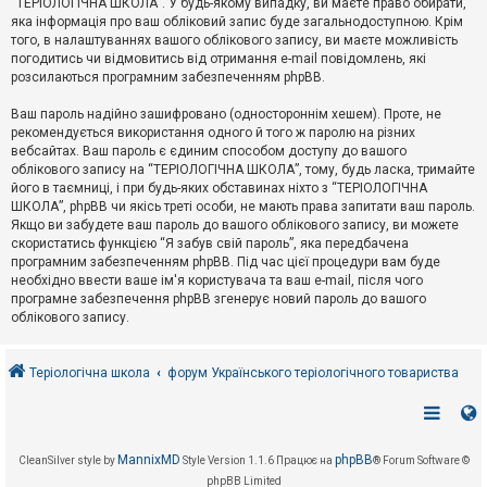
“ТЕРІОЛОГІЧНА ШКОЛА”. У будь-якому випадку, ви маєте право обирати,
к
яка інформація про ваш обліковий запис буде загальнодоступною. Крім
того, в налаштуваннях вашого облікового запису, ви маєте можливість
погодитись чи відмовитись від отримання e-mail повідомлень, які
Д
розсилаються програмним забезпеченням phpBB.
о
п
Ваш пароль надійно зашифровано (одностороннім хешем). Проте, не
о
рекомендується використання одного й того ж паролю на різних
м
о
вебсайтах. Ваш пароль є єдиним способом доступу до вашого
г
облікового запису на “ТЕРІОЛОГІЧНА ШКОЛА”, тому, будь ласка, тримайте
а
його в таємниці, і при будь-яких обставинах ніхто з “ТЕРІОЛОГІЧНА
ШКОЛА”, phpBB чи якісь треті особи, не мають права запитати ваш пароль.
Якщо ви забудете ваш пароль до вашого облікового запису, ви можете
скористатись функцією “Я забув свій пароль”, яка передбачена
програмним забезпеченням phpBB. Під час цієї процедури вам буде
необхідно ввести ваше ім'я користувача та ваш e-mail, після чого
програмне забезпечення phpBB згенерує новий пароль до вашого
облікового запису.
Теріологічна школа
форум Українського теріологічного товариства
MannixMD
phpBB
CleanSilver style by
Style Version 1.1.6
Працює на
® Forum Software ©
phpBB Limited