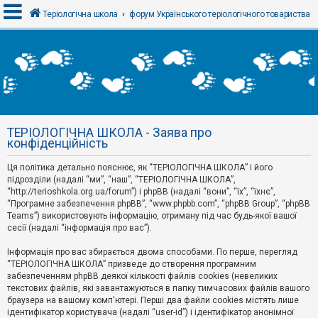
Теріологічна школа
форум Українського теріологічного товариства
В
х
і
д
ТЕРІОЛОГІЧНА ШКОЛА - Заява про
Р
конфіденційність
е
є
Ця політика детально пояснює, як “ТЕРІОЛОГІЧНА ШКОЛА” і його
с
т
підрозділи (надалі “ми”, “наш”, “ТЕРІОЛОГІЧНА ШКОЛА”,
р
“http://terioshkola.org.ua/forum”) і phpBB (надалі “вони”, “їх”, “їхнє”,
а
“Програмне забезпечення phpBB”, “www.phpbb.com”, “phpBB Group”, “phpBB
ц
Teams”) використовують інформацію, отриману під час будь-якої вашої
і
сесії (надалі “інформація про вас”).
я
Інформація про вас збирається двома способами. По перше, перегляд
“ТЕРІОЛОГІЧНА ШКОЛА” призведе до створення програмним
Т
забезпеченням phpBB деякої кількості файлів cookies (невеликих
е
м
текстових файлів, які завантажуються в папку тимчасових файлів вашого
и
браузера на вашому комп'ютері. Перші два файли cookies містять лише
б
ідентифікатор користувача (надалі “user-id”) і ідентифікатор анонімної