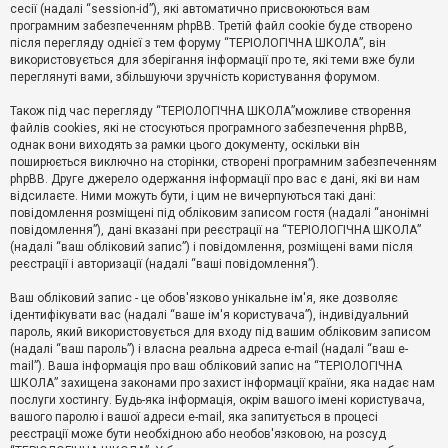
е
сесії (надалі “session-id”), які автоматично присвоюються вам
з
програмним забезпеченням phpBB. Третій файл cookie буде створено
в
і
після перегляду однієї з тем форуму “ТЕРІОЛОГІЧНА ШКОЛА”, він
д
використовується для зберігання інформації про те, які теми вже були
п
переглянуті вами, збільшуючи зручність користування форумом.
о
в
Також під час перегляду “ТЕРІОЛОГІЧНА ШКОЛА”можливе створення
і
д
файлів cookies, які не стосуються програмного забезпечення phpBB,
е
однак вони виходять за рамки цього документу, оскільки він
й
поширюється виключно на сторінки, створені програмним забезпеченням
phpBB. Друге джерело одержання інформації про вас є дані, які ви нам
відсилаєте. Ними можуть бути, і цим не вичерпуються такі дані:
А
повідомлення розміщені під обліковим записом гостя (надалі “анонімні
к
повідомлення”), дані вказані при реєстрації на “ТЕРІОЛОГІЧНА ШКОЛА”
т
(надалі “ваш обліковий запис”) і повідомлення, розміщені вами після
и
реєстрації і авторизації (надалі “ваші повідомлення”).
в
н
і
Ваш обліковий запис - це обов'язково унікальне ім'я, яке дозволяє
т
ідентифікувати вас (надалі “ваше ім'я користувача”), індивідуальний
е
пароль, який використовується для входу під вашим обліковим записом
м
и
(надалі “ваш пароль”) і власна реальна адреса e-mail (надалі “ваш e-
mail”). Ваша інформація про ваш обліковий запис на “ТЕРІОЛОГІЧНА
ШКОЛА” захищена законами про захист інформації країни, яка надає нам
послуги хостингу. Будь-яка інформація, окрім вашого імені користувача,
П
вашого паролю і вашої адреси e-mail, яка запитується в процесі
о
ш
реєстрації може бути необхідною або необов'язковою, на розсуд
у