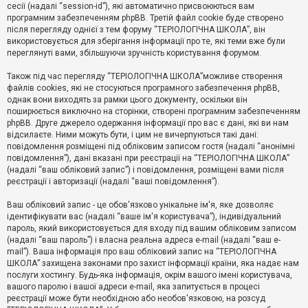
е
сесії (надалі “session-id”), які автоматично присвоюються вам
з
програмним забезпеченням phpBB. Третій файл cookie буде створено
в
і
після перегляду однієї з тем форуму “ТЕРІОЛОГІЧНА ШКОЛА”, він
д
використовується для зберігання інформації про те, які теми вже були
п
переглянуті вами, збільшуючи зручність користування форумом.
о
в
Також під час перегляду “ТЕРІОЛОГІЧНА ШКОЛА”можливе створення
і
д
файлів cookies, які не стосуються програмного забезпечення phpBB,
е
однак вони виходять за рамки цього документу, оскільки він
й
поширюється виключно на сторінки, створені програмним забезпеченням
phpBB. Друге джерело одержання інформації про вас є дані, які ви нам
відсилаєте. Ними можуть бути, і цим не вичерпуються такі дані:
А
повідомлення розміщені під обліковим записом гостя (надалі “анонімні
к
повідомлення”), дані вказані при реєстрації на “ТЕРІОЛОГІЧНА ШКОЛА”
т
(надалі “ваш обліковий запис”) і повідомлення, розміщені вами після
и
реєстрації і авторизації (надалі “ваші повідомлення”).
в
н
і
Ваш обліковий запис - це обов'язково унікальне ім'я, яке дозволяє
т
ідентифікувати вас (надалі “ваше ім'я користувача”), індивідуальний
е
пароль, який використовується для входу під вашим обліковим записом
м
и
(надалі “ваш пароль”) і власна реальна адреса e-mail (надалі “ваш e-
mail”). Ваша інформація про ваш обліковий запис на “ТЕРІОЛОГІЧНА
ШКОЛА” захищена законами про захист інформації країни, яка надає нам
послуги хостингу. Будь-яка інформація, окрім вашого імені користувача,
П
вашого паролю і вашої адреси e-mail, яка запитується в процесі
о
ш
реєстрації може бути необхідною або необов'язковою, на розсуд
у