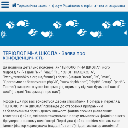
Теріологічна школа
форум Українського теріологічного товариства
В
х
і
д
ТЕРІОЛОГІЧНА ШКОЛА - Заява про
Р
конфіденційність
е
є
Ця політика детально пояснює, як “ТЕРІОЛОГІЧНА ШКОЛА” і його
с
т
підрозділи (надалі “ми”, “наш”, “ТЕРІОЛОГІЧНА ШКОЛА”,
р
“http://terioshkola.org.ua/forum”) і phpBB (надалі “вони”, “їх”, “їхнє”,
а
“Програмне забезпечення phpBB”, “www.phpbb.com”, “phpBB Group”, “phpBB
ц
Teams”) використовують інформацію, отриману під час будь-якої вашої
і
сесії (надалі “інформація про вас”).
я
Інформація про вас збирається двома способами. По перше, перегляд
“ТЕРІОЛОГІЧНА ШКОЛА” призведе до створення програмним
Т
забезпеченням phpBB деякої кількості файлів cookies (невеликих
е
м
текстових файлів, які завантажуються в папку тимчасових файлів вашого
и
браузера на вашому комп'ютері. Перші два файли cookies містять лише
б
ідентифікатор користувача (надалі “user-id”) і ідентифікатор анонімної