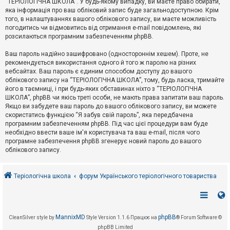
“ТЕРІОЛОГІЧНА ШКОЛА”. У будь-якому випадку, ви маєте право обирати,
к
яка інформація про ваш обліковий запис буде загальнодоступною. Крім
того, в налаштуваннях вашого облікового запису, ви маєте можливість
погодитись чи відмовитись від отримання e-mail повідомлень, які
Д
розсилаються програмним забезпеченням phpBB.
о
п
Ваш пароль надійно зашифровано (одностороннім хешем). Проте, не
о
рекомендується використання одного й того ж паролю на різних
м
о
вебсайтах. Ваш пароль є єдиним способом доступу до вашого
г
облікового запису на “ТЕРІОЛОГІЧНА ШКОЛА”, тому, будь ласка, тримайте
а
його в таємниці, і при будь-яких обставинах ніхто з “ТЕРІОЛОГІЧНА
ШКОЛА”, phpBB чи якісь треті особи, не мають права запитати ваш пароль.
Якщо ви забудете ваш пароль до вашого облікового запису, ви можете
скористатись функцією “Я забув свій пароль”, яка передбачена
програмним забезпеченням phpBB. Під час цієї процедури вам буде
необхідно ввести ваше ім'я користувача та ваш e-mail, після чого
програмне забезпечення phpBB згенерує новий пароль до вашого
облікового запису.
Теріологічна школа
форум Українського теріологічного товариства
MannixMD
phpBB
CleanSilver style by
Style Version 1.1.6
Працює на
® Forum Software ©
phpBB Limited