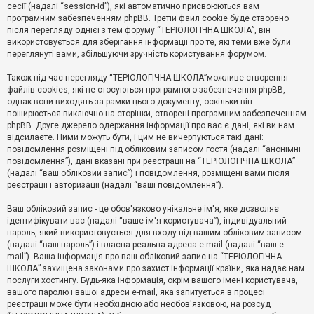
е
сесії (надалі “session-id”), які автоматично присвоюються вам
з
програмним забезпеченням phpBB. Третій файл cookie буде створено
в
і
після перегляду однієї з тем форуму “ТЕРІОЛОГІЧНА ШКОЛА”, він
д
використовується для зберігання інформації про те, які теми вже були
п
переглянуті вами, збільшуючи зручність користування форумом.
о
в
Також під час перегляду “ТЕРІОЛОГІЧНА ШКОЛА”можливе створення
і
д
файлів cookies, які не стосуються програмного забезпечення phpBB,
е
однак вони виходять за рамки цього документу, оскільки він
й
поширюється виключно на сторінки, створені програмним забезпеченням
phpBB. Друге джерело одержання інформації про вас є дані, які ви нам
відсилаєте. Ними можуть бути, і цим не вичерпуються такі дані:
А
повідомлення розміщені під обліковим записом гостя (надалі “анонімні
к
повідомлення”), дані вказані при реєстрації на “ТЕРІОЛОГІЧНА ШКОЛА”
т
(надалі “ваш обліковий запис”) і повідомлення, розміщені вами після
и
реєстрації і авторизації (надалі “ваші повідомлення”).
в
н
і
Ваш обліковий запис - це обов'язково унікальне ім'я, яке дозволяє
т
ідентифікувати вас (надалі “ваше ім'я користувача”), індивідуальний
е
пароль, який використовується для входу під вашим обліковим записом
м
и
(надалі “ваш пароль”) і власна реальна адреса e-mail (надалі “ваш e-
mail”). Ваша інформація про ваш обліковий запис на “ТЕРІОЛОГІЧНА
ШКОЛА” захищена законами про захист інформації країни, яка надає нам
послуги хостингу. Будь-яка інформація, окрім вашого імені користувача,
П
вашого паролю і вашої адреси e-mail, яка запитується в процесі
о
ш
реєстрації може бути необхідною або необов'язковою, на розсуд
у