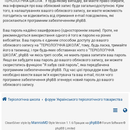
“ТЕРІОЛОГІЧНА ШКОЛА”. У будь-якому випадку, ви маєте право обирати,
к
яка інформація про ваш обліковий запис буде загальнодоступною. Крім
того, в налаштуваннях вашого облікового запису, ви маєте можливість
погодитись чи відмовитись від отримання e-mail повідомлень, які
Д
розсилаються програмним забезпеченням phpBB.
о
п
Ваш пароль надійно зашифровано (одностороннім хешем). Проте, не
о
рекомендується використання одного й того ж паролю на різних
м
о
вебсайтах. Ваш пароль є єдиним способом доступу до вашого
г
облікового запису на “ТЕРІОЛОГІЧНА ШКОЛА”, тому, будь ласка, тримайте
а
його в таємниці, і при будь-яких обставинах ніхто з “ТЕРІОЛОГІЧНА
ШКОЛА”, phpBB чи якісь треті особи, не мають права запитати ваш пароль.
Якщо ви забудете ваш пароль до вашого облікового запису, ви можете
скористатись функцією “Я забув свій пароль”, яка передбачена
програмним забезпеченням phpBB. Під час цієї процедури вам буде
необхідно ввести ваше ім'я користувача та ваш e-mail, після чого
програмне забезпечення phpBB згенерує новий пароль до вашого
облікового запису.
Теріологічна школа
форум Українського теріологічного товариства
MannixMD
phpBB
CleanSilver style by
Style Version 1.1.6
Працює на
® Forum Software ©
phpBB Limited