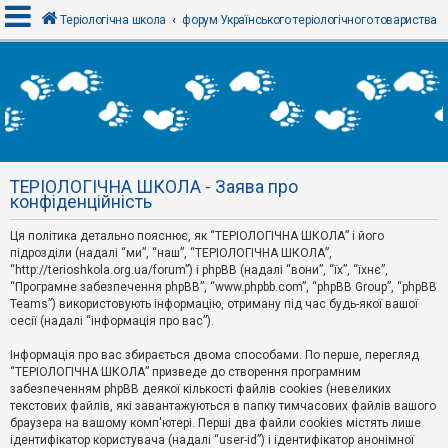
Теріологічна школа
форум Українського теріологічного товариства
В
х
і
д
ТЕРІОЛОГІЧНА ШКОЛА - Заява про
Р
конфіденційність
е
є
Ця політика детально пояснює, як “ТЕРІОЛОГІЧНА ШКОЛА” і його
с
т
підрозділи (надалі “ми”, “наш”, “ТЕРІОЛОГІЧНА ШКОЛА”,
р
“http://terioshkola.org.ua/forum”) і phpBB (надалі “вони”, “їх”, “їхнє”,
а
“Програмне забезпечення phpBB”, “www.phpbb.com”, “phpBB Group”, “phpBB
ц
Teams”) використовують інформацію, отриману під час будь-якої вашої
і
сесії (надалі “інформація про вас”).
я
Інформація про вас збирається двома способами. По перше, перегляд
“ТЕРІОЛОГІЧНА ШКОЛА” призведе до створення програмним
Т
забезпеченням phpBB деякої кількості файлів cookies (невеликих
е
м
текстових файлів, які завантажуються в папку тимчасових файлів вашого
и
браузера на вашому комп'ютері. Перші два файли cookies містять лише
б
ідентифікатор користувача (надалі “user-id”) і ідентифікатор анонімної