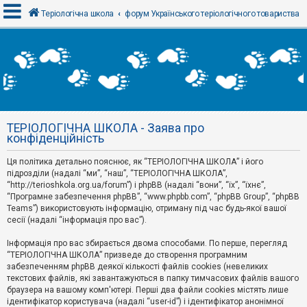
Теріологічна школа
форум Українського теріологічного товариства
В
х
і
д
ТЕРІОЛОГІЧНА ШКОЛА - Заява про
Р
конфіденційність
е
є
Ця політика детально пояснює, як “ТЕРІОЛОГІЧНА ШКОЛА” і його
с
т
підрозділи (надалі “ми”, “наш”, “ТЕРІОЛОГІЧНА ШКОЛА”,
р
“http://terioshkola.org.ua/forum”) і phpBB (надалі “вони”, “їх”, “їхнє”,
а
“Програмне забезпечення phpBB”, “www.phpbb.com”, “phpBB Group”, “phpBB
ц
Teams”) використовують інформацію, отриману під час будь-якої вашої
і
сесії (надалі “інформація про вас”).
я
Інформація про вас збирається двома способами. По перше, перегляд
“ТЕРІОЛОГІЧНА ШКОЛА” призведе до створення програмним
Т
забезпеченням phpBB деякої кількості файлів cookies (невеликих
е
м
текстових файлів, які завантажуються в папку тимчасових файлів вашого
и
браузера на вашому комп'ютері. Перші два файли cookies містять лише
б
ідентифікатор користувача (надалі “user-id”) і ідентифікатор анонімної