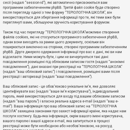
е
сесії (надалі “session-id”), які автоматично присвоюються вам
з
програмним забезпеченням phpBB. Третій файл cookie буде створено
в
і
після перегляду однієї з тем форуму “ТЕРІОЛОГІЧНА ШКОЛА”, він
д
використовується для зберігання інформації про те, які теми вже були
п
переглянуті вами, збільшуючи зручність користування форумом.
о
в
Також під час перегляду “ТЕРІОЛОГІЧНА ШКОЛА”можливе створення
і
д
файлів cookies, які не стосуються програмного забезпечення phpBB,
е
однак вони виходять за рамки цього документу, оскільки він
й
поширюється виключно на сторінки, створені програмним забезпеченням
phpBB. Друге джерело одержання інформації про вас є дані, які ви нам
відсилаєте. Ними можуть бути, і цим не вичерпуються такі дані:
А
повідомлення розміщені під обліковим записом гостя (надалі “анонімні
к
повідомлення”), дані вказані при реєстрації на “ТЕРІОЛОГІЧНА ШКОЛА”
т
(надалі “ваш обліковий запис”) і повідомлення, розміщені вами після
и
реєстрації і авторизації (надалі “ваші повідомлення”).
в
н
і
Ваш обліковий запис - це обов'язково унікальне ім'я, яке дозволяє
т
ідентифікувати вас (надалі “ваше ім'я користувача”), індивідуальний
е
пароль, який використовується для входу під вашим обліковим записом
м
и
(надалі “ваш пароль”) і власна реальна адреса e-mail (надалі “ваш e-
mail”). Ваша інформація про ваш обліковий запис на “ТЕРІОЛОГІЧНА
ШКОЛА” захищена законами про захист інформації країни, яка надає нам
послуги хостингу. Будь-яка інформація, окрім вашого імені користувача,
П
вашого паролю і вашої адреси e-mail, яка запитується в процесі
о
ш
реєстрації може бути необхідною або необов'язковою, на розсуд
у