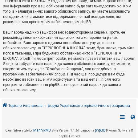
“ТЕРІОЛОГІЧНА ШКОЛА”. У будь-якому випадку, ви маєте право обирати,
к
яка інформація про ваш обліковий запис буде загальнодоступною. Крім
того, в налаштуваннях вашого облікового запису, ви маєте можливість
погодитись чи відмовитись від отримання e-mail повідомлень, які
Д
розсилаються програмним забезпеченням phpBB.
о
п
Ваш пароль надійно зашифровано (одностороннім хешем). Проте, не
о
рекомендується використання одного й того ж паролю на різних
м
о
вебсайтах. Ваш пароль є єдиним способом доступу до вашого
г
облікового запису на “ТЕРІОЛОГІЧНА ШКОЛА”, тому, будь ласка, тримайте
а
його в таємниці, і при будь-яких обставинах ніхто з “ТЕРІОЛОГІЧНА
ШКОЛА”, phpBB чи якісь треті особи, не мають права запитати ваш пароль.
Якщо ви забудете ваш пароль до вашого облікового запису, ви можете
скористатись функцією “Я забув свій пароль”, яка передбачена
програмним забезпеченням phpBB. Під час цієї процедури вам буде
необхідно ввести ваше ім'я користувача та ваш e-mail, після чого
програмне забезпечення phpBB згенерує новий пароль до вашого
облікового запису.
Теріологічна школа
форум Українського теріологічного товариства
MannixMD
phpBB
CleanSilver style by
Style Version 1.1.6
Працює на
® Forum Software ©
phpBB Limited