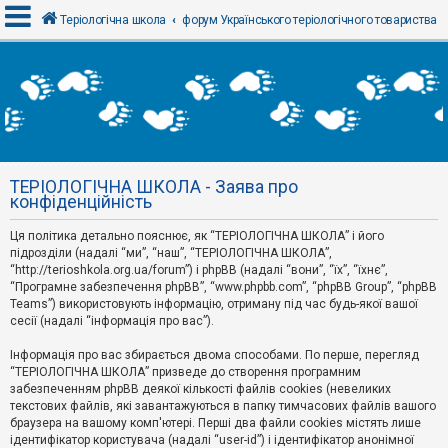
Теріологічна школа
форум Українського теріологічного товариства
В
х
і
д
ТЕРІОЛОГІЧНА ШКОЛА - Заява про
Р
конфіденційність
е
є
Ця політика детально пояснює, як “ТЕРІОЛОГІЧНА ШКОЛА” і його
с
т
підрозділи (надалі “ми”, “наш”, “ТЕРІОЛОГІЧНА ШКОЛА”,
р
“http://terioshkola.org.ua/forum”) і phpBB (надалі “вони”, “їх”, “їхнє”,
а
“Програмне забезпечення phpBB”, “www.phpbb.com”, “phpBB Group”, “phpBB
ц
Teams”) використовують інформацію, отриману під час будь-якої вашої
і
сесії (надалі “інформація про вас”).
я
Інформація про вас збирається двома способами. По перше, перегляд
“ТЕРІОЛОГІЧНА ШКОЛА” призведе до створення програмним
Т
забезпеченням phpBB деякої кількості файлів cookies (невеликих
е
м
текстових файлів, які завантажуються в папку тимчасових файлів вашого
и
браузера на вашому комп'ютері. Перші два файли cookies містять лише
б
ідентифікатор користувача (надалі “user-id”) і ідентифікатор анонімної