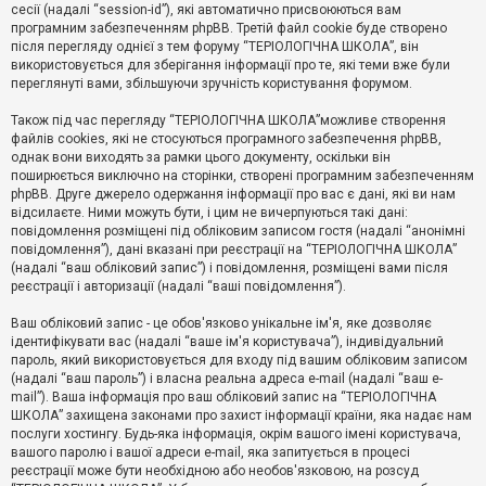
е
сесії (надалі “session-id”), які автоматично присвоюються вам
з
програмним забезпеченням phpBB. Третій файл cookie буде створено
в
і
після перегляду однієї з тем форуму “ТЕРІОЛОГІЧНА ШКОЛА”, він
д
використовується для зберігання інформації про те, які теми вже були
п
переглянуті вами, збільшуючи зручність користування форумом.
о
в
Також під час перегляду “ТЕРІОЛОГІЧНА ШКОЛА”можливе створення
і
д
файлів cookies, які не стосуються програмного забезпечення phpBB,
е
однак вони виходять за рамки цього документу, оскільки він
й
поширюється виключно на сторінки, створені програмним забезпеченням
phpBB. Друге джерело одержання інформації про вас є дані, які ви нам
відсилаєте. Ними можуть бути, і цим не вичерпуються такі дані:
А
повідомлення розміщені під обліковим записом гостя (надалі “анонімні
к
повідомлення”), дані вказані при реєстрації на “ТЕРІОЛОГІЧНА ШКОЛА”
т
(надалі “ваш обліковий запис”) і повідомлення, розміщені вами після
и
реєстрації і авторизації (надалі “ваші повідомлення”).
в
н
і
Ваш обліковий запис - це обов'язково унікальне ім'я, яке дозволяє
т
ідентифікувати вас (надалі “ваше ім'я користувача”), індивідуальний
е
пароль, який використовується для входу під вашим обліковим записом
м
и
(надалі “ваш пароль”) і власна реальна адреса e-mail (надалі “ваш e-
mail”). Ваша інформація про ваш обліковий запис на “ТЕРІОЛОГІЧНА
ШКОЛА” захищена законами про захист інформації країни, яка надає нам
послуги хостингу. Будь-яка інформація, окрім вашого імені користувача,
П
вашого паролю і вашої адреси e-mail, яка запитується в процесі
о
ш
реєстрації може бути необхідною або необов'язковою, на розсуд
у