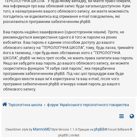
“ТЕРІОЛОГІЧНА ШКОЛА”. У будь-якому випадку, ви маєте право обирати,
к
яка інформація про ваш обліковий запис буде загальнодоступною. Крім
того, в налаштуваннях вашого облікового запису, ви маєте можливість
погодитись чи відмовитись від отримання e-mail повідомлень, які
Д
розсилаються програмним забезпеченням phpBB.
о
п
Ваш пароль надійно зашифровано (одностороннім хешем). Проте, не
о
рекомендується використання одного й того ж паролю на різних
м
о
вебсайтах. Ваш пароль є єдиним способом доступу до вашого
г
облікового запису на “ТЕРІОЛОГІЧНА ШКОЛА”, тому, будь ласка, тримайте
а
його в таємниці, і при будь-яких обставинах ніхто з “ТЕРІОЛОГІЧНА
ШКОЛА”, phpBB чи якісь треті особи, не мають права запитати ваш пароль.
Якщо ви забудете ваш пароль до вашого облікового запису, ви можете
скористатись функцією “Я забув свій пароль”, яка передбачена
програмним забезпеченням phpBB. Під час цієї процедури вам буде
необхідно ввести ваше ім'я користувача та ваш e-mail, після чого
програмне забезпечення phpBB згенерує новий пароль до вашого
облікового запису.
Теріологічна школа
форум Українського теріологічного товариства
MannixMD
phpBB
CleanSilver style by
Style Version 1.1.6
Працює на
® Forum Software ©
phpBB Limited