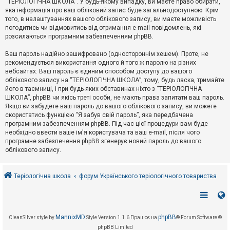
“ТЕРІОЛОГІЧНА ШКОЛА”. У будь-якому випадку, ви маєте право обирати,
к
яка інформація про ваш обліковий запис буде загальнодоступною. Крім
того, в налаштуваннях вашого облікового запису, ви маєте можливість
погодитись чи відмовитись від отримання e-mail повідомлень, які
Д
розсилаються програмним забезпеченням phpBB.
о
п
Ваш пароль надійно зашифровано (одностороннім хешем). Проте, не
о
рекомендується використання одного й того ж паролю на різних
м
о
вебсайтах. Ваш пароль є єдиним способом доступу до вашого
г
облікового запису на “ТЕРІОЛОГІЧНА ШКОЛА”, тому, будь ласка, тримайте
а
його в таємниці, і при будь-яких обставинах ніхто з “ТЕРІОЛОГІЧНА
ШКОЛА”, phpBB чи якісь треті особи, не мають права запитати ваш пароль.
Якщо ви забудете ваш пароль до вашого облікового запису, ви можете
скористатись функцією “Я забув свій пароль”, яка передбачена
програмним забезпеченням phpBB. Під час цієї процедури вам буде
необхідно ввести ваше ім'я користувача та ваш e-mail, після чого
програмне забезпечення phpBB згенерує новий пароль до вашого
облікового запису.
Теріологічна школа
форум Українського теріологічного товариства
MannixMD
phpBB
CleanSilver style by
Style Version 1.1.6
Працює на
® Forum Software ©
phpBB Limited