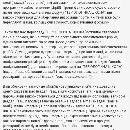
е
сесії (надалі “session-id”), які автоматично присвоюються вам
з
програмним забезпеченням phpBB. Третій файл cookie буде створено
в
і
після перегляду однієї з тем форуму “ТЕРІОЛОГІЧНА ШКОЛА”, він
д
використовується для зберігання інформації про те, які теми вже були
п
переглянуті вами, збільшуючи зручність користування форумом.
о
в
Також під час перегляду “ТЕРІОЛОГІЧНА ШКОЛА”можливе створення
і
д
файлів cookies, які не стосуються програмного забезпечення phpBB,
е
однак вони виходять за рамки цього документу, оскільки він
й
поширюється виключно на сторінки, створені програмним забезпеченням
phpBB. Друге джерело одержання інформації про вас є дані, які ви нам
відсилаєте. Ними можуть бути, і цим не вичерпуються такі дані:
А
повідомлення розміщені під обліковим записом гостя (надалі “анонімні
к
повідомлення”), дані вказані при реєстрації на “ТЕРІОЛОГІЧНА ШКОЛА”
т
(надалі “ваш обліковий запис”) і повідомлення, розміщені вами після
и
реєстрації і авторизації (надалі “ваші повідомлення”).
в
н
і
Ваш обліковий запис - це обов'язково унікальне ім'я, яке дозволяє
т
ідентифікувати вас (надалі “ваше ім'я користувача”), індивідуальний
е
пароль, який використовується для входу під вашим обліковим записом
м
и
(надалі “ваш пароль”) і власна реальна адреса e-mail (надалі “ваш e-
mail”). Ваша інформація про ваш обліковий запис на “ТЕРІОЛОГІЧНА
ШКОЛА” захищена законами про захист інформації країни, яка надає нам
послуги хостингу. Будь-яка інформація, окрім вашого імені користувача,
П
вашого паролю і вашої адреси e-mail, яка запитується в процесі
о
ш
реєстрації може бути необхідною або необов'язковою, на розсуд
у