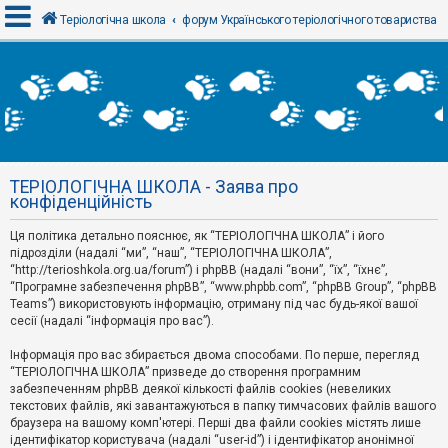
Теріологічна школа
форум Українського теріологічного товариства
В
х
і
д
ТЕРІОЛОГІЧНА ШКОЛА - Заява про
Р
конфіденційність
е
є
Ця політика детально пояснює, як “ТЕРІОЛОГІЧНА ШКОЛА” і його
с
т
підрозділи (надалі “ми”, “наш”, “ТЕРІОЛОГІЧНА ШКОЛА”,
р
“http://terioshkola.org.ua/forum”) і phpBB (надалі “вони”, “їх”, “їхнє”,
а
“Програмне забезпечення phpBB”, “www.phpbb.com”, “phpBB Group”, “phpBB
ц
Teams”) використовують інформацію, отриману під час будь-якої вашої
і
сесії (надалі “інформація про вас”).
я
Інформація про вас збирається двома способами. По перше, перегляд
“ТЕРІОЛОГІЧНА ШКОЛА” призведе до створення програмним
Т
забезпеченням phpBB деякої кількості файлів cookies (невеликих
е
м
текстових файлів, які завантажуються в папку тимчасових файлів вашого
и
браузера на вашому комп'ютері. Перші два файли cookies містять лише
б
ідентифікатор користувача (надалі “user-id”) і ідентифікатор анонімної