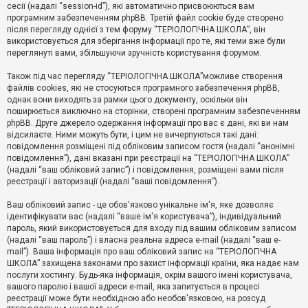
е
сесії (надалі “session-id”), які автоматично присвоюються вам
з
програмним забезпеченням phpBB. Третій файл cookie буде створено
в
і
після перегляду однієї з тем форуму “ТЕРІОЛОГІЧНА ШКОЛА”, він
д
використовується для зберігання інформації про те, які теми вже були
п
переглянуті вами, збільшуючи зручність користування форумом.
о
в
Також під час перегляду “ТЕРІОЛОГІЧНА ШКОЛА”можливе створення
і
д
файлів cookies, які не стосуються програмного забезпечення phpBB,
е
однак вони виходять за рамки цього документу, оскільки він
й
поширюється виключно на сторінки, створені програмним забезпеченням
phpBB. Друге джерело одержання інформації про вас є дані, які ви нам
відсилаєте. Ними можуть бути, і цим не вичерпуються такі дані:
А
повідомлення розміщені під обліковим записом гостя (надалі “анонімні
к
повідомлення”), дані вказані при реєстрації на “ТЕРІОЛОГІЧНА ШКОЛА”
т
(надалі “ваш обліковий запис”) і повідомлення, розміщені вами після
и
реєстрації і авторизації (надалі “ваші повідомлення”).
в
н
і
Ваш обліковий запис - це обов'язково унікальне ім'я, яке дозволяє
т
ідентифікувати вас (надалі “ваше ім'я користувача”), індивідуальний
е
пароль, який використовується для входу під вашим обліковим записом
м
и
(надалі “ваш пароль”) і власна реальна адреса e-mail (надалі “ваш e-
mail”). Ваша інформація про ваш обліковий запис на “ТЕРІОЛОГІЧНА
ШКОЛА” захищена законами про захист інформації країни, яка надає нам
послуги хостингу. Будь-яка інформація, окрім вашого імені користувача,
П
вашого паролю і вашої адреси e-mail, яка запитується в процесі
о
ш
реєстрації може бути необхідною або необов'язковою, на розсуд
у