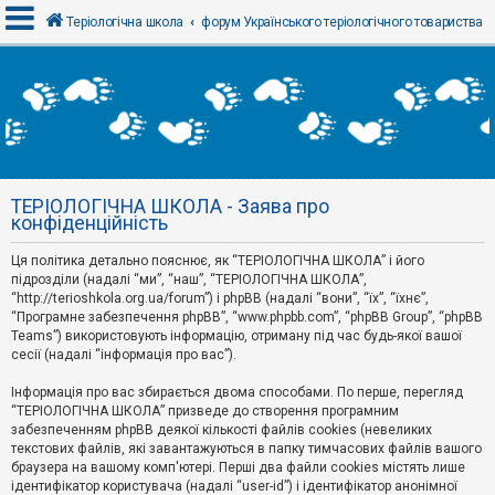
Теріологічна школа
форум Українського теріологічного товариства
В
х
і
д
ТЕРІОЛОГІЧНА ШКОЛА - Заява про
Р
конфіденційність
е
є
Ця політика детально пояснює, як “ТЕРІОЛОГІЧНА ШКОЛА” і його
с
т
підрозділи (надалі “ми”, “наш”, “ТЕРІОЛОГІЧНА ШКОЛА”,
р
“http://terioshkola.org.ua/forum”) і phpBB (надалі “вони”, “їх”, “їхнє”,
а
“Програмне забезпечення phpBB”, “www.phpbb.com”, “phpBB Group”, “phpBB
ц
Teams”) використовують інформацію, отриману під час будь-якої вашої
і
сесії (надалі “інформація про вас”).
я
Інформація про вас збирається двома способами. По перше, перегляд
“ТЕРІОЛОГІЧНА ШКОЛА” призведе до створення програмним
Т
забезпеченням phpBB деякої кількості файлів cookies (невеликих
е
м
текстових файлів, які завантажуються в папку тимчасових файлів вашого
и
браузера на вашому комп'ютері. Перші два файли cookies містять лише
б
ідентифікатор користувача (надалі “user-id”) і ідентифікатор анонімної