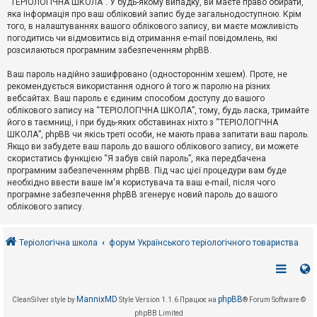
“ТЕРІОЛОГІЧНА ШКОЛА”. У будь-якому випадку, ви маєте право обирати,
к
яка інформація про ваш обліковий запис буде загальнодоступною. Крім
того, в налаштуваннях вашого облікового запису, ви маєте можливість
погодитись чи відмовитись від отримання e-mail повідомлень, які
Д
розсилаються програмним забезпеченням phpBB.
о
п
Ваш пароль надійно зашифровано (одностороннім хешем). Проте, не
о
рекомендується використання одного й того ж паролю на різних
м
о
вебсайтах. Ваш пароль є єдиним способом доступу до вашого
г
облікового запису на “ТЕРІОЛОГІЧНА ШКОЛА”, тому, будь ласка, тримайте
а
його в таємниці, і при будь-яких обставинах ніхто з “ТЕРІОЛОГІЧНА
ШКОЛА”, phpBB чи якісь треті особи, не мають права запитати ваш пароль.
Якщо ви забудете ваш пароль до вашого облікового запису, ви можете
скористатись функцією “Я забув свій пароль”, яка передбачена
програмним забезпеченням phpBB. Під час цієї процедури вам буде
необхідно ввести ваше ім'я користувача та ваш e-mail, після чого
програмне забезпечення phpBB згенерує новий пароль до вашого
облікового запису.
Теріологічна школа
форум Українського теріологічного товариства
MannixMD
phpBB
CleanSilver style by
Style Version 1.1.6
Працює на
® Forum Software ©
phpBB Limited