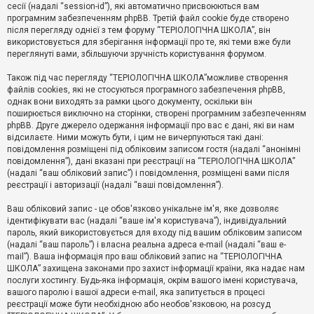
е
сесії (надалі “session-id”), які автоматично присвоюються вам
з
програмним забезпеченням phpBB. Третій файл cookie буде створено
в
і
після перегляду однієї з тем форуму “ТЕРІОЛОГІЧНА ШКОЛА”, він
д
використовується для зберігання інформації про те, які теми вже були
п
переглянуті вами, збільшуючи зручність користування форумом.
о
в
Також під час перегляду “ТЕРІОЛОГІЧНА ШКОЛА”можливе створення
і
д
файлів cookies, які не стосуються програмного забезпечення phpBB,
е
однак вони виходять за рамки цього документу, оскільки він
й
поширюється виключно на сторінки, створені програмним забезпеченням
phpBB. Друге джерело одержання інформації про вас є дані, які ви нам
відсилаєте. Ними можуть бути, і цим не вичерпуються такі дані:
А
повідомлення розміщені під обліковим записом гостя (надалі “анонімні
к
повідомлення”), дані вказані при реєстрації на “ТЕРІОЛОГІЧНА ШКОЛА”
т
(надалі “ваш обліковий запис”) і повідомлення, розміщені вами після
и
реєстрації і авторизації (надалі “ваші повідомлення”).
в
н
і
Ваш обліковий запис - це обов'язково унікальне ім'я, яке дозволяє
т
ідентифікувати вас (надалі “ваше ім'я користувача”), індивідуальний
е
пароль, який використовується для входу під вашим обліковим записом
м
и
(надалі “ваш пароль”) і власна реальна адреса e-mail (надалі “ваш e-
mail”). Ваша інформація про ваш обліковий запис на “ТЕРІОЛОГІЧНА
ШКОЛА” захищена законами про захист інформації країни, яка надає нам
послуги хостингу. Будь-яка інформація, окрім вашого імені користувача,
П
вашого паролю і вашої адреси e-mail, яка запитується в процесі
о
ш
реєстрації може бути необхідною або необов'язковою, на розсуд
у