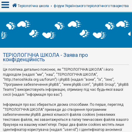
Теріологічна школа
форум Українського теріологічного товариства
В
х
і
д
ТЕРІОЛОГІЧНА ШКОЛА - Заява про
Р
конфіденційність
е
є
Ця політика детально пояснює, як “ТЕРІОЛОГІЧНА ШКОЛА” і його
с
т
підрозділи (надалі “ми”, “наш”, “ТЕРІОЛОГІЧНА ШКОЛА”,
р
“http://terioshkola.org.ua/forum”) і phpBB (надалі “вони”, “їх”, “їхнє”,
а
“Програмне забезпечення phpBB”, “www.phpbb.com”, “phpBB Group”, “phpBB
ц
Teams”) використовують інформацію, отриману під час будь-якої вашої
і
сесії (надалі “інформація про вас”).
я
Інформація про вас збирається двома способами. По перше, перегляд
“ТЕРІОЛОГІЧНА ШКОЛА” призведе до створення програмним
Т
забезпеченням phpBB деякої кількості файлів cookies (невеликих
е
м
текстових файлів, які завантажуються в папку тимчасових файлів вашого
и
браузера на вашому комп'ютері. Перші два файли cookies містять лише
б
ідентифікатор користувача (надалі “user-id”) і ідентифікатор анонімної