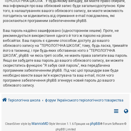
“ТЕРІОЛОГІЧНА ШКОЛА”. У будь-якому випадку, ви маєте право обирати,
к
яка інформація про ваш обліковий запис буде загальнодоступною. Крім
того, в налаштуваннях вашого облікового запису, ви маєте можливість
погодитись чи відмовитись від отримання e-mail повідомлень, які
Д
розсилаються програмним забезпеченням phpBB.
о
п
Ваш пароль надійно зашифровано (одностороннім хешем). Проте, не
о
рекомендується використання одного й того ж паролю на різних
м
о
вебсайтах. Ваш пароль є єдиним способом доступу до вашого
г
облікового запису на “ТЕРІОЛОГІЧНА ШКОЛА”, тому, будь ласка, тримайте
а
його в таємниці, і при будь-яких обставинах ніхто з “ТЕРІОЛОГІЧНА
ШКОЛА”, phpBB чи якісь треті особи, не мають права запитати ваш пароль.
Якщо ви забудете ваш пароль до вашого облікового запису, ви можете
скористатись функцією “Я забув свій пароль”, яка передбачена
програмним забезпеченням phpBB. Під час цієї процедури вам буде
необхідно ввести ваше ім'я користувача та ваш e-mail, після чого
програмне забезпечення phpBB згенерує новий пароль до вашого
облікового запису.
Теріологічна школа
форум Українського теріологічного товариства
MannixMD
phpBB
CleanSilver style by
Style Version 1.1.6
Працює на
® Forum Software ©
phpBB Limited