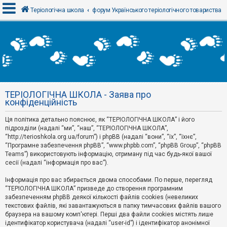
Теріологічна школа
форум Українського теріологічного товариства
В
х
і
д
ТЕРІОЛОГІЧНА ШКОЛА - Заява про
Р
конфіденційність
е
є
Ця політика детально пояснює, як “ТЕРІОЛОГІЧНА ШКОЛА” і його
с
т
підрозділи (надалі “ми”, “наш”, “ТЕРІОЛОГІЧНА ШКОЛА”,
р
“http://terioshkola.org.ua/forum”) і phpBB (надалі “вони”, “їх”, “їхнє”,
а
“Програмне забезпечення phpBB”, “www.phpbb.com”, “phpBB Group”, “phpBB
ц
Teams”) використовують інформацію, отриману під час будь-якої вашої
і
сесії (надалі “інформація про вас”).
я
Інформація про вас збирається двома способами. По перше, перегляд
“ТЕРІОЛОГІЧНА ШКОЛА” призведе до створення програмним
Т
забезпеченням phpBB деякої кількості файлів cookies (невеликих
е
м
текстових файлів, які завантажуються в папку тимчасових файлів вашого
и
браузера на вашому комп'ютері. Перші два файли cookies містять лише
б
ідентифікатор користувача (надалі “user-id”) і ідентифікатор анонімної