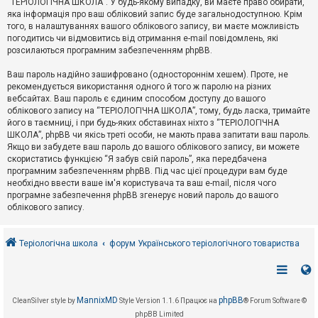
“ТЕРІОЛОГІЧНА ШКОЛА”. У будь-якому випадку, ви маєте право обирати,
к
яка інформація про ваш обліковий запис буде загальнодоступною. Крім
того, в налаштуваннях вашого облікового запису, ви маєте можливість
погодитись чи відмовитись від отримання e-mail повідомлень, які
Д
розсилаються програмним забезпеченням phpBB.
о
п
Ваш пароль надійно зашифровано (одностороннім хешем). Проте, не
о
рекомендується використання одного й того ж паролю на різних
м
о
вебсайтах. Ваш пароль є єдиним способом доступу до вашого
г
облікового запису на “ТЕРІОЛОГІЧНА ШКОЛА”, тому, будь ласка, тримайте
а
його в таємниці, і при будь-яких обставинах ніхто з “ТЕРІОЛОГІЧНА
ШКОЛА”, phpBB чи якісь треті особи, не мають права запитати ваш пароль.
Якщо ви забудете ваш пароль до вашого облікового запису, ви можете
скористатись функцією “Я забув свій пароль”, яка передбачена
програмним забезпеченням phpBB. Під час цієї процедури вам буде
необхідно ввести ваше ім'я користувача та ваш e-mail, після чого
програмне забезпечення phpBB згенерує новий пароль до вашого
облікового запису.
Теріологічна школа
форум Українського теріологічного товариства
MannixMD
phpBB
CleanSilver style by
Style Version 1.1.6
Працює на
® Forum Software ©
phpBB Limited