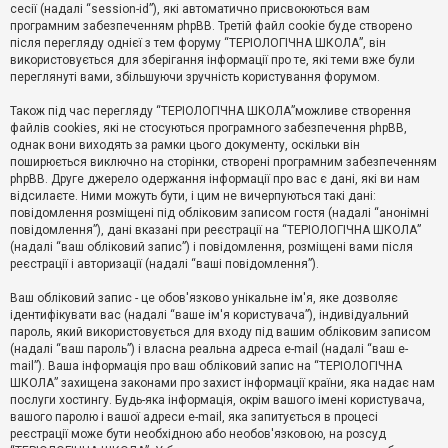
е
сесії (надалі “session-id”), які автоматично присвоюються вам
з
програмним забезпеченням phpBB. Третій файл cookie буде створено
в
і
після перегляду однієї з тем форуму “ТЕРІОЛОГІЧНА ШКОЛА”, він
д
використовується для зберігання інформації про те, які теми вже були
п
переглянуті вами, збільшуючи зручність користування форумом.
о
в
Також під час перегляду “ТЕРІОЛОГІЧНА ШКОЛА”можливе створення
і
д
файлів cookies, які не стосуються програмного забезпечення phpBB,
е
однак вони виходять за рамки цього документу, оскільки він
й
поширюється виключно на сторінки, створені програмним забезпеченням
phpBB. Друге джерело одержання інформації про вас є дані, які ви нам
відсилаєте. Ними можуть бути, і цим не вичерпуються такі дані:
А
повідомлення розміщені під обліковим записом гостя (надалі “анонімні
к
повідомлення”), дані вказані при реєстрації на “ТЕРІОЛОГІЧНА ШКОЛА”
т
(надалі “ваш обліковий запис”) і повідомлення, розміщені вами після
и
реєстрації і авторизації (надалі “ваші повідомлення”).
в
н
і
Ваш обліковий запис - це обов'язково унікальне ім'я, яке дозволяє
т
ідентифікувати вас (надалі “ваше ім'я користувача”), індивідуальний
е
пароль, який використовується для входу під вашим обліковим записом
м
и
(надалі “ваш пароль”) і власна реальна адреса e-mail (надалі “ваш e-
mail”). Ваша інформація про ваш обліковий запис на “ТЕРІОЛОГІЧНА
ШКОЛА” захищена законами про захист інформації країни, яка надає нам
послуги хостингу. Будь-яка інформація, окрім вашого імені користувача,
П
вашого паролю і вашої адреси e-mail, яка запитується в процесі
о
ш
реєстрації може бути необхідною або необов'язковою, на розсуд
у