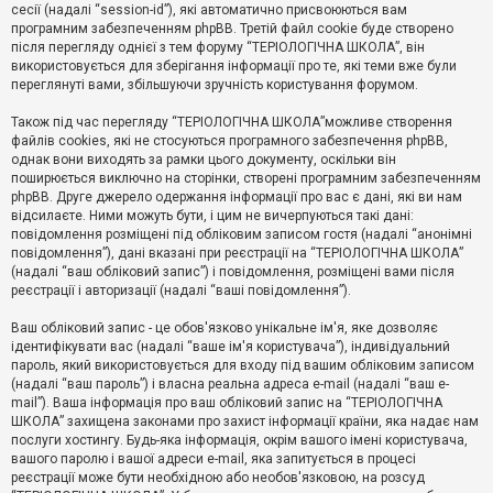
е
сесії (надалі “session-id”), які автоматично присвоюються вам
з
програмним забезпеченням phpBB. Третій файл cookie буде створено
в
і
після перегляду однієї з тем форуму “ТЕРІОЛОГІЧНА ШКОЛА”, він
д
використовується для зберігання інформації про те, які теми вже були
п
переглянуті вами, збільшуючи зручність користування форумом.
о
в
Також під час перегляду “ТЕРІОЛОГІЧНА ШКОЛА”можливе створення
і
д
файлів cookies, які не стосуються програмного забезпечення phpBB,
е
однак вони виходять за рамки цього документу, оскільки він
й
поширюється виключно на сторінки, створені програмним забезпеченням
phpBB. Друге джерело одержання інформації про вас є дані, які ви нам
відсилаєте. Ними можуть бути, і цим не вичерпуються такі дані:
А
повідомлення розміщені під обліковим записом гостя (надалі “анонімні
к
повідомлення”), дані вказані при реєстрації на “ТЕРІОЛОГІЧНА ШКОЛА”
т
(надалі “ваш обліковий запис”) і повідомлення, розміщені вами після
и
реєстрації і авторизації (надалі “ваші повідомлення”).
в
н
і
Ваш обліковий запис - це обов'язково унікальне ім'я, яке дозволяє
т
ідентифікувати вас (надалі “ваше ім'я користувача”), індивідуальний
е
пароль, який використовується для входу під вашим обліковим записом
м
и
(надалі “ваш пароль”) і власна реальна адреса e-mail (надалі “ваш e-
mail”). Ваша інформація про ваш обліковий запис на “ТЕРІОЛОГІЧНА
ШКОЛА” захищена законами про захист інформації країни, яка надає нам
послуги хостингу. Будь-яка інформація, окрім вашого імені користувача,
П
вашого паролю і вашої адреси e-mail, яка запитується в процесі
о
ш
реєстрації може бути необхідною або необов'язковою, на розсуд
у