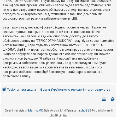
“ТЕРІОЛОГІЧНА ШКОЛА”. У будь-якому випадку, ви маєте право обирати,
к
яка інформація про ваш обліковий запис буде загальнодоступною. Крім
того, в налаштуваннях вашого облікового запису, ви маєте можливість
погодитись чи відмовитись від отримання e-mail повідомлень, які
Д
розсилаються програмним забезпеченням phpBB.
о
п
Ваш пароль надійно зашифровано (одностороннім хешем). Проте, не
о
рекомендується використання одного й того ж паролю на різних
м
о
вебсайтах. Ваш пароль є єдиним способом доступу до вашого
г
облікового запису на “ТЕРІОЛОГІЧНА ШКОЛА”, тому, будь ласка, тримайте
а
його в таємниці, і при будь-яких обставинах ніхто з “ТЕРІОЛОГІЧНА
ШКОЛА”, phpBB чи якісь треті особи, не мають права запитати ваш пароль.
Якщо ви забудете ваш пароль до вашого облікового запису, ви можете
скористатись функцією “Я забув свій пароль”, яка передбачена
програмним забезпеченням phpBB. Під час цієї процедури вам буде
необхідно ввести ваше ім'я користувача та ваш e-mail, після чого
програмне забезпечення phpBB згенерує новий пароль до вашого
облікового запису.
Теріологічна школа
форум Українського теріологічного товариства
MannixMD
phpBB
CleanSilver style by
Style Version 1.1.6
Працює на
® Forum Software ©
phpBB Limited