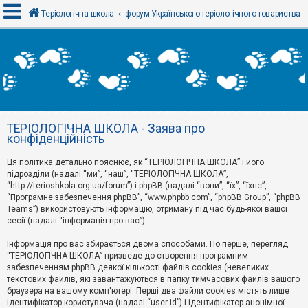
Теріологічна школа
форум Українського теріологічного товариства
В
х
і
д
ТЕРІОЛОГІЧНА ШКОЛА - Заява про
Р
конфіденційність
е
є
Ця політика детально пояснює, як “ТЕРІОЛОГІЧНА ШКОЛА” і його
с
т
підрозділи (надалі “ми”, “наш”, “ТЕРІОЛОГІЧНА ШКОЛА”,
р
“http://terioshkola.org.ua/forum”) і phpBB (надалі “вони”, “їх”, “їхнє”,
а
“Програмне забезпечення phpBB”, “www.phpbb.com”, “phpBB Group”, “phpBB
ц
Teams”) використовують інформацію, отриману під час будь-якої вашої
і
сесії (надалі “інформація про вас”).
я
Інформація про вас збирається двома способами. По перше, перегляд
“ТЕРІОЛОГІЧНА ШКОЛА” призведе до створення програмним
Т
забезпеченням phpBB деякої кількості файлів cookies (невеликих
е
м
текстових файлів, які завантажуються в папку тимчасових файлів вашого
и
браузера на вашому комп'ютері. Перші два файли cookies містять лише
б
ідентифікатор користувача (надалі “user-id”) і ідентифікатор анонімної