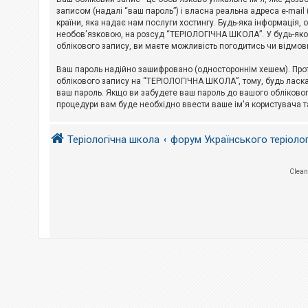
е
з
записом (надалі “ваш пароль”) і власна реальна адреса e-mai
в
країни, яка надає нам послуги хостингу. Будь-яка інформація, 
і
необов'язковою, на розсуд “ТЕРІОЛОГІЧНА ШКОЛА”. У будь-яком
д
облікового запису, ви маєте можливість погодитись чи відмов
п
о
в
Ваш пароль надійно зашифровано (одностороннім хешем). Прот
і
облікового запису на “ТЕРІОЛОГІЧНА ШКОЛА”, тому, будь ласка,
д
ваш пароль. Якщо ви забудете ваш пароль до вашого обліковог
е
процедури вам буде необхідно ввести ваше ім'я користувача т
й
Теріологічна школа
форум Українського теріоло
А
к
т
и
Clean
в
н
і
т
е
м
и
П
о
ш
у