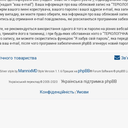
l (надалі “ваш e-mail”). Ваша інформація про ваш обліковий запис на “ТЕРІО
окрім вашого імені користувача, вашого паролю і вашої адреси e-mail, яка за
у випадку, ви маєте право обирати, яка інформація про ваш обліковий запи
итись від отримання e-mail повідомлень, які розсилаються програмним забе
е, не рекомендується використання одного й того ж паролю на різних вебса
 тримайте його в таємниці, і при будь-яких обставинах ніхто з “ТЕРІОЛОГІЧНА
о запису, ви можете скористатись функцією “Я забув свій пароль”, яка пере
а ваш e-mail, після чого програмне забезпечення phpBB згенерує новий парол
гічного товариства
Зв'
MannixMD
phpBB
Silver style by
Style Version 1.1.6
Працює на
® Forum Software © phpBB L
Українська підтримка phpBB
Український переклад © 2005-2020
Конфіденційність
Умови
|