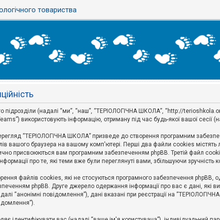
ологічного товариства
ційність
дрозділи (надалі “ми”, “наш”, “ТЕРІОЛОГІЧНА ШКОЛА”, “http://terioshkola.org.u
eams”) використовують інформацію, отриману під час будь-якої вашої сесії (н
ерегляд “ТЕРІОЛОГІЧНА ШКОЛА” призведе до створення програмним забезпече
ів вашого браузера на вашому комп'ютері. Перші два файли cookies містять ли
оматично присвоюються вам програмним забезпеченням phpBB. Третій файл cook
формації про те, які теми вже були переглянуті вами, збільшуючи зручність
ння файлів cookies, які не стосуються програмного забезпечення phpBB, одн
печенням phpBB. Друге джерело одержання інформації про вас є дані, які ви 
далі “анонімні повідомлення”), дані вказані при реєстрації на “ТЕРІОЛОГІЧН
відомлення”).
воляє ідентифікувати вас (надалі “ваше ім'я користувача”), індивідуальний п