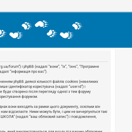
a/forum”) і phpBB (надалі “вони”, “їх”, “їхнє”, “Програмне
адалі “інформація про вас”).
нням phpBB деякої кількості файлів cookies (невеликих
ше ідентифікатор користувача (надалі “user-id”) і
ie буде створено після перегляду однієї з тем форуму
 користування форумом.
ак вони виходять за рамки цього документу, оскільки він
нам відсилаєте. Ними можуть бути, і цим не вичерпуються такі
А ШКОЛА” (надалі “ваш обліковий запис”) і повідомлення,
ароль, який використовується для входу під вашим обліковим