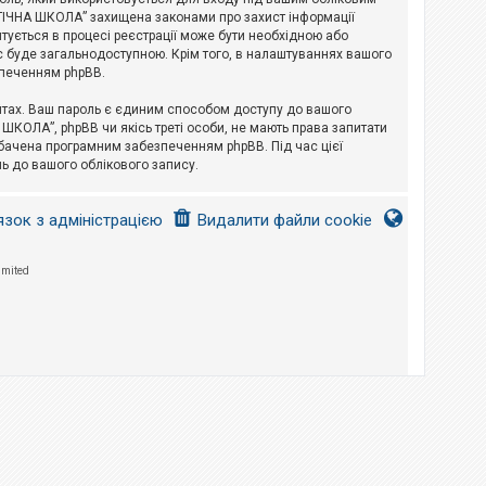
ЛОГІЧНА ШКОЛА” захищена законами про захист інформації
питується в процесі реєстрації може бути необхідною або
с буде загальнодоступною. Крім того, в налаштуваннях вашого
зпеченням phpBB.
йтах. Ваш пароль є єдиним способом доступу до вашого
 ШКОЛА”, phpBB чи якісь треті особи, не мають права запитати
дбачена програмним забезпеченням phpBB. Під час цієї
ь до вашого облікового запису.
язок з адміністрацією
Видалити файли cookie
imited