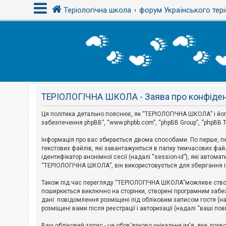
Теріологічна школа
форум Українського тері
В
х
і
д
ТЕРІОЛОГІЧНА ШКОЛА - Заява про конфіден
Р
е
є
Ця політика детально пояснює, як “ТЕРІОЛОГІЧНА ШКОЛА” і його пі
с
забезпечення phpBB”, “www.phpbb.com”, “phpBB Group”, “phpBB T
т
р
Інформація про вас збирається двома способами. По перше, п
а
текстових файлів, які завантажуються в папку тимчасових файл
ц
і
ідентифікатор анонімної сесії (надалі “session-id”), які авт
я
“ТЕРІОЛОГІЧНА ШКОЛА”, він використовується для зберігання ін
Також під час перегляду “ТЕРІОЛОГІЧНА ШКОЛА”можливе створе
Т
поширюється виключно на сторінки, створені програмним забез
е
дані: повідомлення розміщені під обліковим записом гостя (на
м
розміщені вами після реєстрації і авторизації (надалі “ваші по
и
б
Ваш обліковий запис - це обов'язково унікальне ім'я, яке доз