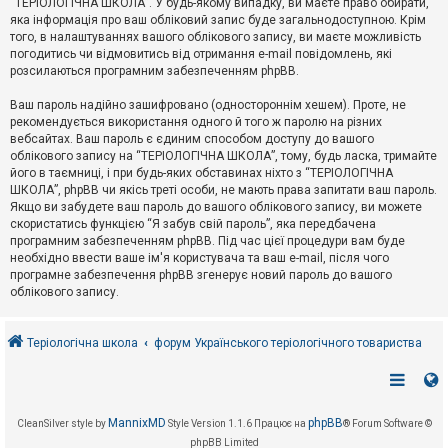
“ТЕРІОЛОГІЧНА ШКОЛА”. У будь-якому випадку, ви маєте право обирати,
к
яка інформація про ваш обліковий запис буде загальнодоступною. Крім
того, в налаштуваннях вашого облікового запису, ви маєте можливість
погодитись чи відмовитись від отримання e-mail повідомлень, які
Д
розсилаються програмним забезпеченням phpBB.
о
п
Ваш пароль надійно зашифровано (одностороннім хешем). Проте, не
о
рекомендується використання одного й того ж паролю на різних
м
о
вебсайтах. Ваш пароль є єдиним способом доступу до вашого
г
облікового запису на “ТЕРІОЛОГІЧНА ШКОЛА”, тому, будь ласка, тримайте
а
його в таємниці, і при будь-яких обставинах ніхто з “ТЕРІОЛОГІЧНА
ШКОЛА”, phpBB чи якісь треті особи, не мають права запитати ваш пароль.
Якщо ви забудете ваш пароль до вашого облікового запису, ви можете
скористатись функцією “Я забув свій пароль”, яка передбачена
програмним забезпеченням phpBB. Під час цієї процедури вам буде
необхідно ввести ваше ім'я користувача та ваш e-mail, після чого
програмне забезпечення phpBB згенерує новий пароль до вашого
облікового запису.
Теріологічна школа
форум Українського теріологічного товариства
MannixMD
phpBB
CleanSilver style by
Style Version 1.1.6
Працює на
® Forum Software ©
phpBB Limited