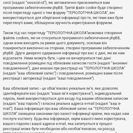
е
сесії (надалі “session-id”), які автоматично присвоюються вам
з
програмним забезпеченням phpBB. Третій файл cookie буде створено
в
і
після перегляду однієї з тем форуму “ТЕРІОЛОГІЧНА ШКОЛА”, він
д
використовується для зберігання інформації про те, які теми вже були
п
переглянуті вами, збільшуючи зручність користування форумом.
о
в
Також під час перегляду “ТЕРІОЛОГІЧНА ШКОЛА”можливе створення
і
д
файлів cookies, які не стосуються програмного забезпечення phpBB,
е
однак вони виходять за рамки цього документу, оскільки він
й
поширюється виключно на сторінки, створені програмним забезпеченням
phpBB. Друге джерело одержання інформації про вас є дані, які ви нам
відсилаєте. Ними можуть бути, і цим не вичерпуються такі дані:
А
повідомлення розміщені під обліковим записом гостя (надалі “анонімні
к
повідомлення”), дані вказані при реєстрації на “ТЕРІОЛОГІЧНА ШКОЛА”
т
(надалі “ваш обліковий запис”) і повідомлення, розміщені вами після
и
реєстрації і авторизації (надалі “ваші повідомлення”).
в
н
і
Ваш обліковий запис - це обов'язково унікальне ім'я, яке дозволяє
т
ідентифікувати вас (надалі “ваше ім'я користувача”), індивідуальний
е
пароль, який використовується для входу під вашим обліковим записом
м
и
(надалі “ваш пароль”) і власна реальна адреса e-mail (надалі “ваш e-
mail”). Ваша інформація про ваш обліковий запис на “ТЕРІОЛОГІЧНА
ШКОЛА” захищена законами про захист інформації країни, яка надає нам
послуги хостингу. Будь-яка інформація, окрім вашого імені користувача,
П
вашого паролю і вашої адреси e-mail, яка запитується в процесі
о
ш
реєстрації може бути необхідною або необов'язковою, на розсуд
у