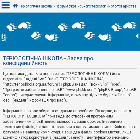
Теріологічна школа
форум Українського теріологічного товариства
В
х
і
д
ТЕРІОЛОГІЧНА ШКОЛА - Заява про
Р
конфіденційність
е
є
Ця політика детально пояснює, як “ТЕРІОЛОГІЧНА ШКОЛА” і його
с
т
підрозділи (надалі “ми”, “наш”, “ТЕРІОЛОГІЧНА ШКОЛА”,
р
“http://terioshkola.org.ua/forum”) і phpBB (надалі “вони”, “їх”, “їхнє”,
а
“Програмне забезпечення phpBB”, “www.phpbb.com”, “phpBB Group”, “phpBB
ц
Teams”) використовують інформацію, отриману під час будь-якої вашої
і
сесії (надалі “інформація про вас”).
я
Інформація про вас збирається двома способами. По перше, перегляд
“ТЕРІОЛОГІЧНА ШКОЛА” призведе до створення програмним
Т
забезпеченням phpBB деякої кількості файлів cookies (невеликих
е
м
текстових файлів, які завантажуються в папку тимчасових файлів вашого
и
браузера на вашому комп'ютері. Перші два файли cookies містять лише
б
ідентифікатор користувача (надалі “user-id”) і ідентифікатор анонімної