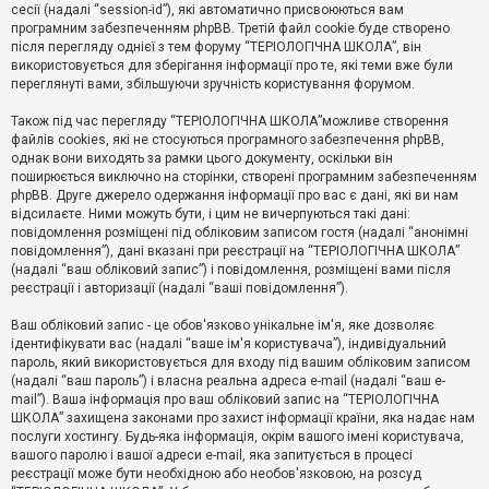
е
сесії (надалі “session-id”), які автоматично присвоюються вам
з
програмним забезпеченням phpBB. Третій файл cookie буде створено
в
і
після перегляду однієї з тем форуму “ТЕРІОЛОГІЧНА ШКОЛА”, він
д
використовується для зберігання інформації про те, які теми вже були
п
переглянуті вами, збільшуючи зручність користування форумом.
о
в
Також під час перегляду “ТЕРІОЛОГІЧНА ШКОЛА”можливе створення
і
д
файлів cookies, які не стосуються програмного забезпечення phpBB,
е
однак вони виходять за рамки цього документу, оскільки він
й
поширюється виключно на сторінки, створені програмним забезпеченням
phpBB. Друге джерело одержання інформації про вас є дані, які ви нам
відсилаєте. Ними можуть бути, і цим не вичерпуються такі дані:
А
повідомлення розміщені під обліковим записом гостя (надалі “анонімні
к
повідомлення”), дані вказані при реєстрації на “ТЕРІОЛОГІЧНА ШКОЛА”
т
(надалі “ваш обліковий запис”) і повідомлення, розміщені вами після
и
реєстрації і авторизації (надалі “ваші повідомлення”).
в
н
і
Ваш обліковий запис - це обов'язково унікальне ім'я, яке дозволяє
т
ідентифікувати вас (надалі “ваше ім'я користувача”), індивідуальний
е
пароль, який використовується для входу під вашим обліковим записом
м
и
(надалі “ваш пароль”) і власна реальна адреса e-mail (надалі “ваш e-
mail”). Ваша інформація про ваш обліковий запис на “ТЕРІОЛОГІЧНА
ШКОЛА” захищена законами про захист інформації країни, яка надає нам
послуги хостингу. Будь-яка інформація, окрім вашого імені користувача,
П
вашого паролю і вашої адреси e-mail, яка запитується в процесі
о
ш
реєстрації може бути необхідною або необов'язковою, на розсуд
у