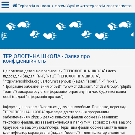
Теріологічна школа
форум Українського теріологічного товариства
В
х
і
д
ТЕРІОЛОГІЧНА ШКОЛА - Заява про
Р
конфіденційність
е
є
Ця політика детально пояснює, як “ТЕРІОЛОГІЧНА ШКОЛА” і його
с
т
підрозділи (надалі “ми”, “наш”, “ТЕРІОЛОГІЧНА ШКОЛА”,
р
“http://terioshkola.org.ua/forum”) і phpBB (надалі “вони”, “їх”, “їхнє”,
а
“Програмне забезпечення phpBB”, “www.phpbb.com”, “phpBB Group”, “phpBB
ц
Teams”) використовують інформацію, отриману під час будь-якої вашої
і
сесії (надалі “інформація про вас”).
я
Інформація про вас збирається двома способами. По перше, перегляд
“ТЕРІОЛОГІЧНА ШКОЛА” призведе до створення програмним
Т
забезпеченням phpBB деякої кількості файлів cookies (невеликих
е
м
текстових файлів, які завантажуються в папку тимчасових файлів вашого
и
браузера на вашому комп'ютері. Перші два файли cookies містять лише
б
ідентифікатор користувача (надалі “user-id”) і ідентифікатор анонімної