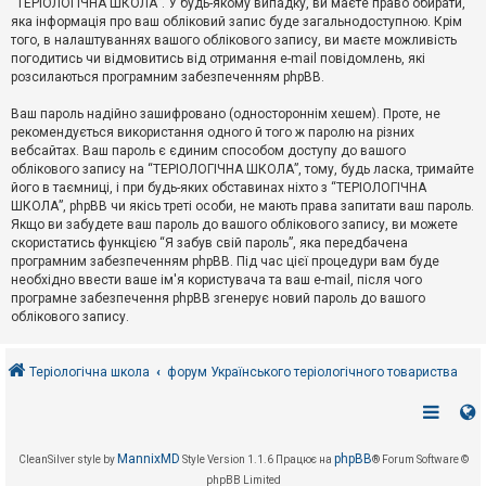
“ТЕРІОЛОГІЧНА ШКОЛА”. У будь-якому випадку, ви маєте право обирати,
к
яка інформація про ваш обліковий запис буде загальнодоступною. Крім
того, в налаштуваннях вашого облікового запису, ви маєте можливість
погодитись чи відмовитись від отримання e-mail повідомлень, які
Д
розсилаються програмним забезпеченням phpBB.
о
п
Ваш пароль надійно зашифровано (одностороннім хешем). Проте, не
о
рекомендується використання одного й того ж паролю на різних
м
о
вебсайтах. Ваш пароль є єдиним способом доступу до вашого
г
облікового запису на “ТЕРІОЛОГІЧНА ШКОЛА”, тому, будь ласка, тримайте
а
його в таємниці, і при будь-яких обставинах ніхто з “ТЕРІОЛОГІЧНА
ШКОЛА”, phpBB чи якісь треті особи, не мають права запитати ваш пароль.
Якщо ви забудете ваш пароль до вашого облікового запису, ви можете
скористатись функцією “Я забув свій пароль”, яка передбачена
програмним забезпеченням phpBB. Під час цієї процедури вам буде
необхідно ввести ваше ім'я користувача та ваш e-mail, після чого
програмне забезпечення phpBB згенерує новий пароль до вашого
облікового запису.
Теріологічна школа
форум Українського теріологічного товариства
MannixMD
phpBB
CleanSilver style by
Style Version 1.1.6
Працює на
® Forum Software ©
phpBB Limited