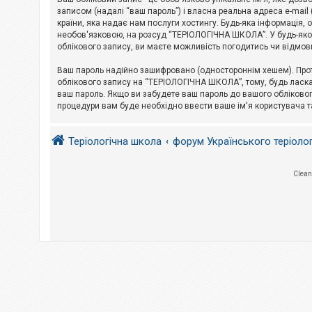
е
з
записом (надалі “ваш пароль”) і власна реальна адреса e-mai
в
країни, яка надає нам послуги хостингу. Будь-яка інформація, 
і
необов'язковою, на розсуд “ТЕРІОЛОГІЧНА ШКОЛА”. У будь-яком
д
облікового запису, ви маєте можливість погодитись чи відмов
п
о
в
Ваш пароль надійно зашифровано (одностороннім хешем). Прот
і
облікового запису на “ТЕРІОЛОГІЧНА ШКОЛА”, тому, будь ласка,
д
ваш пароль. Якщо ви забудете ваш пароль до вашого обліковог
е
процедури вам буде необхідно ввести ваше ім'я користувача т
й
Теріологічна школа
форум Українського теріоло
А
к
т
и
Clean
в
н
і
т
е
м
и
П
о
ш
у