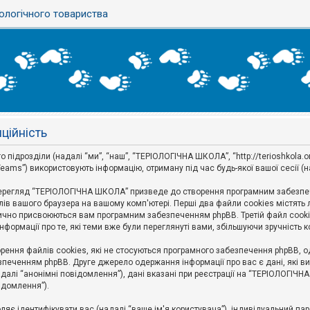
ологічного товариства
ційність
дрозділи (надалі “ми”, “наш”, “ТЕРІОЛОГІЧНА ШКОЛА”, “http://terioshkola.org.u
eams”) використовують інформацію, отриману під час будь-якої вашої сесії (н
ерегляд “ТЕРІОЛОГІЧНА ШКОЛА” призведе до створення програмним забезпече
ів вашого браузера на вашому комп'ютері. Перші два файли cookies містять ли
оматично присвоюються вам програмним забезпеченням phpBB. Третій файл cook
формації про те, які теми вже були переглянуті вами, збільшуючи зручність
ння файлів cookies, які не стосуються програмного забезпечення phpBB, одн
печенням phpBB. Друге джерело одержання інформації про вас є дані, які ви 
далі “анонімні повідомлення”), дані вказані при реєстрації на “ТЕРІОЛОГІЧН
відомлення”).
воляє ідентифікувати вас (надалі “ваше ім'я користувача”), індивідуальний п