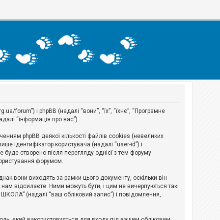
a/forum”) і phpBB (надалі “вони”, “їх”, “їхнє”, “Програмне
адалі “інформація про вас”).
нням phpBB деякої кількості файлів cookies (невеликих
ше ідентифікатор користувача (надалі “user-id”) і
ie буде створено після перегляду однієї з тем форуму
 користування форумом.
ак вони виходять за рамки цього документу, оскільки він
нам відсилаєте. Ними можуть бути, і цим не вичерпуються такі
А ШКОЛА” (надалі “ваш обліковий запис”) і повідомлення,
ароль, який використовується для входу під вашим обліковим