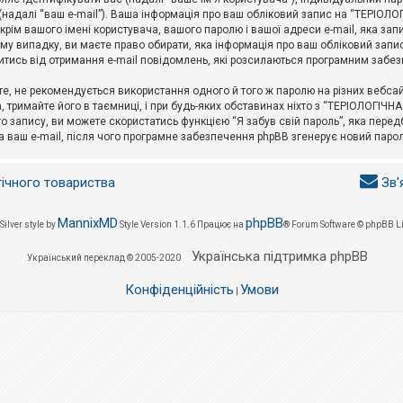
l (надалі “ваш e-mail”). Ваша інформація про ваш обліковий запис на “ТЕРІО
окрім вашого імені користувача, вашого паролю і вашої адреси e-mail, яка за
у випадку, ви маєте право обирати, яка інформація про ваш обліковий запи
итись від отримання e-mail повідомлень, які розсилаються програмним забе
е, не рекомендується використання одного й того ж паролю на різних вебса
 тримайте його в таємниці, і при будь-яких обставинах ніхто з “ТЕРІОЛОГІЧНА
о запису, ви можете скористатись функцією “Я забув свій пароль”, яка пере
а ваш e-mail, після чого програмне забезпечення phpBB згенерує новий парол
гічного товариства
Зв'
MannixMD
phpBB
Silver style by
Style Version 1.1.6
Працює на
® Forum Software © phpBB L
Українська підтримка phpBB
Український переклад © 2005-2020
Конфіденційність
Умови
|