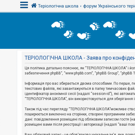
Теріологічна школа
форум Українського тері
В
х
і
д
ТЕРІОЛОГІЧНА ШКОЛА - Заява про конфіден
Р
е
є
Ця політика детально пояснює, як “ТЕРІОЛОГІЧНА ШКОЛА” і його пі
с
забезпечення phpBB”, “www.phpbb.com”, “phpBB Group”, “phpBB T
т
р
Інформація про вас збирається двома способами. По перше, п
а
текстових файлів, які завантажуються в папку тимчасових файл
ц
і
ідентифікатор анонімної сесії (надалі “session-id”), які авт
я
“ТЕРІОЛОГІЧНА ШКОЛА”, він використовується для зберігання ін
Також під час перегляду “ТЕРІОЛОГІЧНА ШКОЛА”можливе створе
Т
поширюється виключно на сторінки, створені програмним забез
е
дані: повідомлення розміщені під обліковим записом гостя (на
м
розміщені вами після реєстрації і авторизації (надалі “ваші по
и
б
Ваш обліковий запис - це обов'язково унікальне ім'я, яке доз