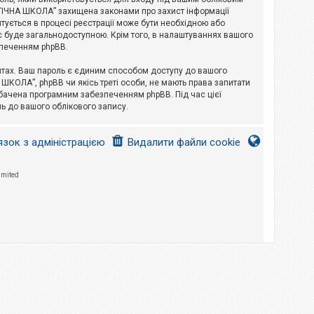
ЛОГІЧНА ШКОЛА” захищена законами про захист інформації
питується в процесі реєстрації може бути необхідною або
с буде загальнодоступною. Крім того, в налаштуваннях вашого
зпеченням phpBB.
йтах. Ваш пароль є єдиним способом доступу до вашого
 ШКОЛА”, phpBB чи якісь треті особи, не мають права запитати
дбачена програмним забезпеченням phpBB. Під час цієї
ь до вашого облікового запису.
язок з адміністрацією
Видалити файли cookie
imited