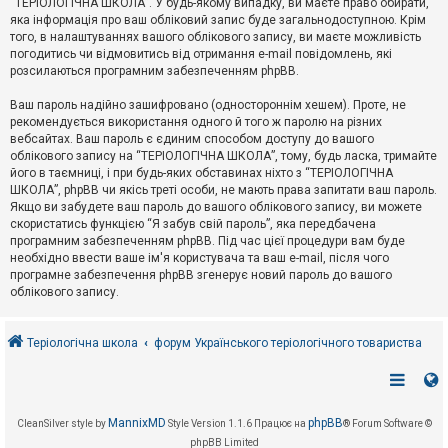
“ТЕРІОЛОГІЧНА ШКОЛА”. У будь-якому випадку, ви маєте право обирати,
к
яка інформація про ваш обліковий запис буде загальнодоступною. Крім
того, в налаштуваннях вашого облікового запису, ви маєте можливість
погодитись чи відмовитись від отримання e-mail повідомлень, які
Д
розсилаються програмним забезпеченням phpBB.
о
п
Ваш пароль надійно зашифровано (одностороннім хешем). Проте, не
о
рекомендується використання одного й того ж паролю на різних
м
о
вебсайтах. Ваш пароль є єдиним способом доступу до вашого
г
облікового запису на “ТЕРІОЛОГІЧНА ШКОЛА”, тому, будь ласка, тримайте
а
його в таємниці, і при будь-яких обставинах ніхто з “ТЕРІОЛОГІЧНА
ШКОЛА”, phpBB чи якісь треті особи, не мають права запитати ваш пароль.
Якщо ви забудете ваш пароль до вашого облікового запису, ви можете
скористатись функцією “Я забув свій пароль”, яка передбачена
програмним забезпеченням phpBB. Під час цієї процедури вам буде
необхідно ввести ваше ім'я користувача та ваш e-mail, після чого
програмне забезпечення phpBB згенерує новий пароль до вашого
облікового запису.
Теріологічна школа
форум Українського теріологічного товариства
MannixMD
phpBB
CleanSilver style by
Style Version 1.1.6
Працює на
® Forum Software ©
phpBB Limited