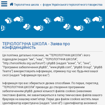
Теріологічна школа
форум Українського теріологічного товариства
В
х
і
д
ТЕРІОЛОГІЧНА ШКОЛА - Заява про
Р
конфіденційність
е
є
Ця політика детально пояснює, як “ТЕРІОЛОГІЧНА ШКОЛА” і його
с
т
підрозділи (надалі “ми”, “наш”, “ТЕРІОЛОГІЧНА ШКОЛА”,
р
“http://terioshkola.org.ua/forum”) і phpBB (надалі “вони”, “їх”, “їхнє”,
а
“Програмне забезпечення phpBB”, “www.phpbb.com”, “phpBB Group”, “phpBB
ц
Teams”) використовують інформацію, отриману під час будь-якої вашої
і
сесії (надалі “інформація про вас”).
я
Інформація про вас збирається двома способами. По перше, перегляд
“ТЕРІОЛОГІЧНА ШКОЛА” призведе до створення програмним
Т
забезпеченням phpBB деякої кількості файлів cookies (невеликих
е
м
текстових файлів, які завантажуються в папку тимчасових файлів вашого
и
браузера на вашому комп'ютері. Перші два файли cookies містять лише
б
ідентифікатор користувача (надалі “user-id”) і ідентифікатор анонімної