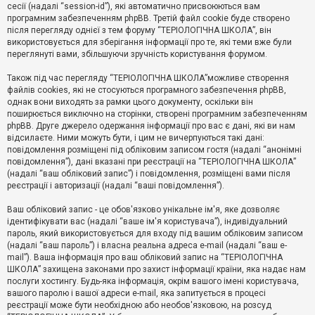
е
сесії (надалі “session-id”), які автоматично присвоюються вам
з
програмним забезпеченням phpBB. Третій файл cookie буде створено
в
і
після перегляду однієї з тем форуму “ТЕРІОЛОГІЧНА ШКОЛА”, він
д
використовується для зберігання інформації про те, які теми вже були
п
переглянуті вами, збільшуючи зручність користування форумом.
о
в
Також під час перегляду “ТЕРІОЛОГІЧНА ШКОЛА”можливе створення
і
д
файлів cookies, які не стосуються програмного забезпечення phpBB,
е
однак вони виходять за рамки цього документу, оскільки він
й
поширюється виключно на сторінки, створені програмним забезпеченням
phpBB. Друге джерело одержання інформації про вас є дані, які ви нам
відсилаєте. Ними можуть бути, і цим не вичерпуються такі дані:
А
повідомлення розміщені під обліковим записом гостя (надалі “анонімні
к
повідомлення”), дані вказані при реєстрації на “ТЕРІОЛОГІЧНА ШКОЛА”
т
(надалі “ваш обліковий запис”) і повідомлення, розміщені вами після
и
реєстрації і авторизації (надалі “ваші повідомлення”).
в
н
і
Ваш обліковий запис - це обов'язково унікальне ім'я, яке дозволяє
т
ідентифікувати вас (надалі “ваше ім'я користувача”), індивідуальний
е
пароль, який використовується для входу під вашим обліковим записом
м
и
(надалі “ваш пароль”) і власна реальна адреса e-mail (надалі “ваш e-
mail”). Ваша інформація про ваш обліковий запис на “ТЕРІОЛОГІЧНА
ШКОЛА” захищена законами про захист інформації країни, яка надає нам
послуги хостингу. Будь-яка інформація, окрім вашого імені користувача,
П
вашого паролю і вашої адреси e-mail, яка запитується в процесі
о
ш
реєстрації може бути необхідною або необов'язковою, на розсуд
у