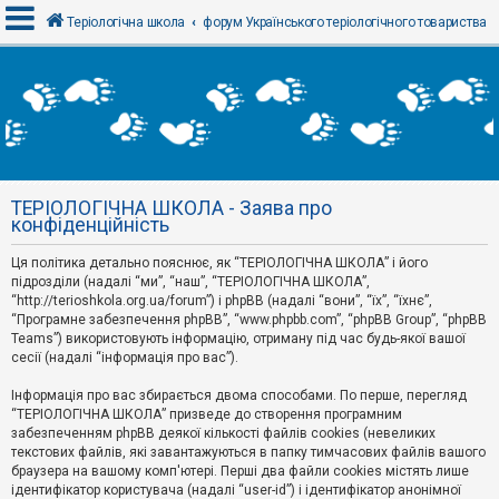
Теріологічна школа
форум Українського теріологічного товариства
В
х
і
д
ТЕРІОЛОГІЧНА ШКОЛА - Заява про
Р
конфіденційність
е
є
Ця політика детально пояснює, як “ТЕРІОЛОГІЧНА ШКОЛА” і його
с
т
підрозділи (надалі “ми”, “наш”, “ТЕРІОЛОГІЧНА ШКОЛА”,
р
“http://terioshkola.org.ua/forum”) і phpBB (надалі “вони”, “їх”, “їхнє”,
а
“Програмне забезпечення phpBB”, “www.phpbb.com”, “phpBB Group”, “phpBB
ц
Teams”) використовують інформацію, отриману під час будь-якої вашої
і
сесії (надалі “інформація про вас”).
я
Інформація про вас збирається двома способами. По перше, перегляд
“ТЕРІОЛОГІЧНА ШКОЛА” призведе до створення програмним
Т
забезпеченням phpBB деякої кількості файлів cookies (невеликих
е
м
текстових файлів, які завантажуються в папку тимчасових файлів вашого
и
браузера на вашому комп'ютері. Перші два файли cookies містять лише
б
ідентифікатор користувача (надалі “user-id”) і ідентифікатор анонімної