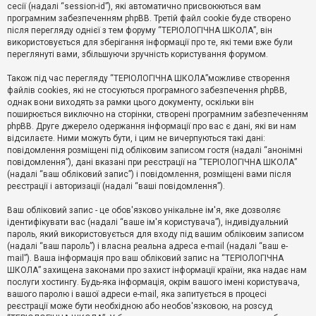
е
сесії (надалі “session-id”), які автоматично присвоюються вам
з
програмним забезпеченням phpBB. Третій файл cookie буде створено
в
і
після перегляду однієї з тем форуму “ТЕРІОЛОГІЧНА ШКОЛА”, він
д
використовується для зберігання інформації про те, які теми вже були
п
переглянуті вами, збільшуючи зручність користування форумом.
о
в
Також під час перегляду “ТЕРІОЛОГІЧНА ШКОЛА”можливе створення
і
д
файлів cookies, які не стосуються програмного забезпечення phpBB,
е
однак вони виходять за рамки цього документу, оскільки він
й
поширюється виключно на сторінки, створені програмним забезпеченням
phpBB. Друге джерело одержання інформації про вас є дані, які ви нам
відсилаєте. Ними можуть бути, і цим не вичерпуються такі дані:
А
повідомлення розміщені під обліковим записом гостя (надалі “анонімні
к
повідомлення”), дані вказані при реєстрації на “ТЕРІОЛОГІЧНА ШКОЛА”
т
(надалі “ваш обліковий запис”) і повідомлення, розміщені вами після
и
реєстрації і авторизації (надалі “ваші повідомлення”).
в
н
і
Ваш обліковий запис - це обов'язково унікальне ім'я, яке дозволяє
т
ідентифікувати вас (надалі “ваше ім'я користувача”), індивідуальний
е
пароль, який використовується для входу під вашим обліковим записом
м
и
(надалі “ваш пароль”) і власна реальна адреса e-mail (надалі “ваш e-
mail”). Ваша інформація про ваш обліковий запис на “ТЕРІОЛОГІЧНА
ШКОЛА” захищена законами про захист інформації країни, яка надає нам
послуги хостингу. Будь-яка інформація, окрім вашого імені користувача,
П
вашого паролю і вашої адреси e-mail, яка запитується в процесі
о
ш
реєстрації може бути необхідною або необов'язковою, на розсуд
у