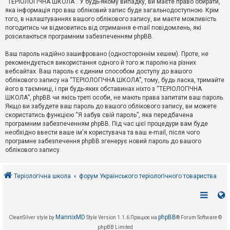
“ТЕРІОЛОГІЧНА ШКОЛА”. У будь-якому випадку, ви маєте право обирати,
к
яка інформація про ваш обліковий запис буде загальнодоступною. Крім
того, в налаштуваннях вашого облікового запису, ви маєте можливість
погодитись чи відмовитись від отримання e-mail повідомлень, які
Д
розсилаються програмним забезпеченням phpBB.
о
п
Ваш пароль надійно зашифровано (одностороннім хешем). Проте, не
о
рекомендується використання одного й того ж паролю на різних
м
о
вебсайтах. Ваш пароль є єдиним способом доступу до вашого
г
облікового запису на “ТЕРІОЛОГІЧНА ШКОЛА”, тому, будь ласка, тримайте
а
його в таємниці, і при будь-яких обставинах ніхто з “ТЕРІОЛОГІЧНА
ШКОЛА”, phpBB чи якісь треті особи, не мають права запитати ваш пароль.
Якщо ви забудете ваш пароль до вашого облікового запису, ви можете
скористатись функцією “Я забув свій пароль”, яка передбачена
програмним забезпеченням phpBB. Під час цієї процедури вам буде
необхідно ввести ваше ім'я користувача та ваш e-mail, після чого
програмне забезпечення phpBB згенерує новий пароль до вашого
облікового запису.
Теріологічна школа
форум Українського теріологічного товариства
MannixMD
phpBB
CleanSilver style by
Style Version 1.1.6
Працює на
® Forum Software ©
phpBB Limited