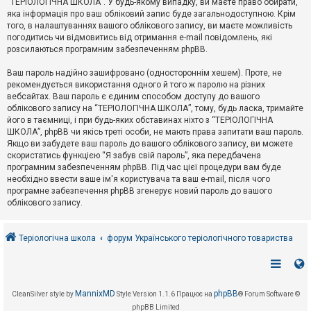
“ТЕРІОЛОГІЧНА ШКОЛА”. У будь-якому випадку, ви маєте право обирати,
к
яка інформація про ваш обліковий запис буде загальнодоступною. Крім
того, в налаштуваннях вашого облікового запису, ви маєте можливість
погодитись чи відмовитись від отримання e-mail повідомлень, які
Д
розсилаються програмним забезпеченням phpBB.
о
п
Ваш пароль надійно зашифровано (одностороннім хешем). Проте, не
о
рекомендується використання одного й того ж паролю на різних
м
о
вебсайтах. Ваш пароль є єдиним способом доступу до вашого
г
облікового запису на “ТЕРІОЛОГІЧНА ШКОЛА”, тому, будь ласка, тримайте
а
його в таємниці, і при будь-яких обставинах ніхто з “ТЕРІОЛОГІЧНА
ШКОЛА”, phpBB чи якісь треті особи, не мають права запитати ваш пароль.
Якщо ви забудете ваш пароль до вашого облікового запису, ви можете
скористатись функцією “Я забув свій пароль”, яка передбачена
програмним забезпеченням phpBB. Під час цієї процедури вам буде
необхідно ввести ваше ім'я користувача та ваш e-mail, після чого
програмне забезпечення phpBB згенерує новий пароль до вашого
облікового запису.
Теріологічна школа
форум Українського теріологічного товариства
MannixMD
phpBB
CleanSilver style by
Style Version 1.1.6
Працює на
® Forum Software ©
phpBB Limited