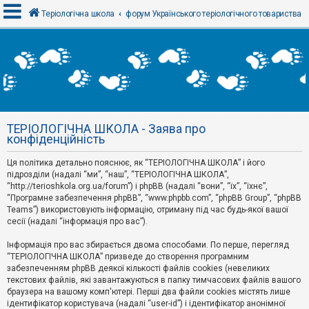
Теріологічна школа
форум Українського теріологічного товариства
В
х
і
д
ТЕРІОЛОГІЧНА ШКОЛА - Заява про
Р
конфіденційність
е
є
Ця політика детально пояснює, як “ТЕРІОЛОГІЧНА ШКОЛА” і його
с
т
підрозділи (надалі “ми”, “наш”, “ТЕРІОЛОГІЧНА ШКОЛА”,
р
“http://terioshkola.org.ua/forum”) і phpBB (надалі “вони”, “їх”, “їхнє”,
а
“Програмне забезпечення phpBB”, “www.phpbb.com”, “phpBB Group”, “phpBB
ц
Teams”) використовують інформацію, отриману під час будь-якої вашої
і
сесії (надалі “інформація про вас”).
я
Інформація про вас збирається двома способами. По перше, перегляд
“ТЕРІОЛОГІЧНА ШКОЛА” призведе до створення програмним
Т
забезпеченням phpBB деякої кількості файлів cookies (невеликих
е
м
текстових файлів, які завантажуються в папку тимчасових файлів вашого
и
браузера на вашому комп'ютері. Перші два файли cookies містять лише
б
ідентифікатор користувача (надалі “user-id”) і ідентифікатор анонімної