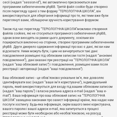
е
сесії (надалі “session-id”), які автоматично присвоюються вам
з
програмним забезпеченням phpBB. Третій файл cookie буде створено
в
і
після перегляду однієї з тем форуму “ТЕРІОЛОГІЧНА ШКОЛА”, він
д
використовується для зберігання інформації про те, які теми вже були
п
переглянуті вами, збільшуючи зручність користування форумом.
о
в
Також під час перегляду “ТЕРІОЛОГІЧНА ШКОЛА”можливе створення
і
д
файлів cookies, які не стосуються програмного забезпечення phpBB,
е
однак вони виходять за рамки цього документу, оскільки він
й
поширюється виключно на сторінки, створені програмним забезпеченням
phpBB. Друге джерело одержання інформації про вас є дані, які ви нам
відсилаєте. Ними можуть бути, і цим не вичерпуються такі дані:
А
повідомлення розміщені під обліковим записом гостя (надалі “анонімні
к
повідомлення”), дані вказані при реєстрації на “ТЕРІОЛОГІЧНА ШКОЛА”
т
(надалі “ваш обліковий запис”) і повідомлення, розміщені вами після
и
реєстрації і авторизації (надалі “ваші повідомлення”).
в
н
і
Ваш обліковий запис - це обов'язково унікальне ім'я, яке дозволяє
т
ідентифікувати вас (надалі “ваше ім'я користувача”), індивідуальний
е
пароль, який використовується для входу під вашим обліковим записом
м
и
(надалі “ваш пароль”) і власна реальна адреса e-mail (надалі “ваш e-
mail”). Ваша інформація про ваш обліковий запис на “ТЕРІОЛОГІЧНА
ШКОЛА” захищена законами про захист інформації країни, яка надає нам
послуги хостингу. Будь-яка інформація, окрім вашого імені користувача,
П
вашого паролю і вашої адреси e-mail, яка запитується в процесі
о
ш
реєстрації може бути необхідною або необов'язковою, на розсуд
у