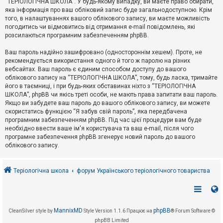
“ТЕРІОЛОГІЧНА ШКОЛА”. У будь-якому випадку, ви маєте право обирати,
к
яка інформація про ваш обліковий запис буде загальнодоступною. Крім
того, в налаштуваннях вашого облікового запису, ви маєте можливість
погодитись чи відмовитись від отримання e-mail повідомлень, які
Д
розсилаються програмним забезпеченням phpBB.
о
п
Ваш пароль надійно зашифровано (одностороннім хешем). Проте, не
о
рекомендується використання одного й того ж паролю на різних
м
о
вебсайтах. Ваш пароль є єдиним способом доступу до вашого
г
облікового запису на “ТЕРІОЛОГІЧНА ШКОЛА”, тому, будь ласка, тримайте
а
його в таємниці, і при будь-яких обставинах ніхто з “ТЕРІОЛОГІЧНА
ШКОЛА”, phpBB чи якісь треті особи, не мають права запитати ваш пароль.
Якщо ви забудете ваш пароль до вашого облікового запису, ви можете
скористатись функцією “Я забув свій пароль”, яка передбачена
програмним забезпеченням phpBB. Під час цієї процедури вам буде
необхідно ввести ваше ім'я користувача та ваш e-mail, після чого
програмне забезпечення phpBB згенерує новий пароль до вашого
облікового запису.
Теріологічна школа
форум Українського теріологічного товариства
MannixMD
phpBB
CleanSilver style by
Style Version 1.1.6
Працює на
® Forum Software ©
phpBB Limited