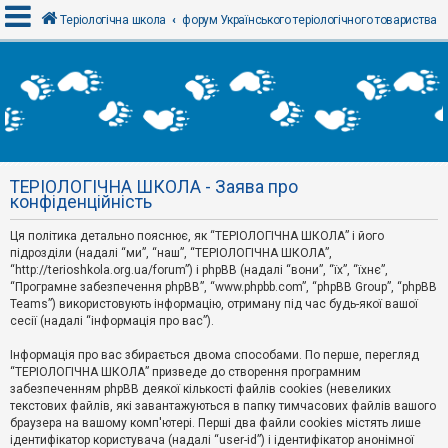
Теріологічна школа
форум Українського теріологічного товариства
В
х
і
д
ТЕРІОЛОГІЧНА ШКОЛА - Заява про
Р
конфіденційність
е
є
Ця політика детально пояснює, як “ТЕРІОЛОГІЧНА ШКОЛА” і його
с
т
підрозділи (надалі “ми”, “наш”, “ТЕРІОЛОГІЧНА ШКОЛА”,
р
“http://terioshkola.org.ua/forum”) і phpBB (надалі “вони”, “їх”, “їхнє”,
а
“Програмне забезпечення phpBB”, “www.phpbb.com”, “phpBB Group”, “phpBB
ц
Teams”) використовують інформацію, отриману під час будь-якої вашої
і
сесії (надалі “інформація про вас”).
я
Інформація про вас збирається двома способами. По перше, перегляд
“ТЕРІОЛОГІЧНА ШКОЛА” призведе до створення програмним
Т
забезпеченням phpBB деякої кількості файлів cookies (невеликих
е
м
текстових файлів, які завантажуються в папку тимчасових файлів вашого
и
браузера на вашому комп'ютері. Перші два файли cookies містять лише
б
ідентифікатор користувача (надалі “user-id”) і ідентифікатор анонімної