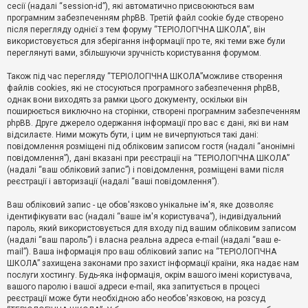
е
сесії (надалі “session-id”), які автоматично присвоюються вам
з
програмним забезпеченням phpBB. Третій файл cookie буде створено
в
і
після перегляду однієї з тем форуму “ТЕРІОЛОГІЧНА ШКОЛА”, він
д
використовується для зберігання інформації про те, які теми вже були
п
переглянуті вами, збільшуючи зручність користування форумом.
о
в
Також під час перегляду “ТЕРІОЛОГІЧНА ШКОЛА”можливе створення
і
д
файлів cookies, які не стосуються програмного забезпечення phpBB,
е
однак вони виходять за рамки цього документу, оскільки він
й
поширюється виключно на сторінки, створені програмним забезпеченням
phpBB. Друге джерело одержання інформації про вас є дані, які ви нам
відсилаєте. Ними можуть бути, і цим не вичерпуються такі дані:
А
повідомлення розміщені під обліковим записом гостя (надалі “анонімні
к
повідомлення”), дані вказані при реєстрації на “ТЕРІОЛОГІЧНА ШКОЛА”
т
(надалі “ваш обліковий запис”) і повідомлення, розміщені вами після
и
реєстрації і авторизації (надалі “ваші повідомлення”).
в
н
і
Ваш обліковий запис - це обов'язково унікальне ім'я, яке дозволяє
т
ідентифікувати вас (надалі “ваше ім'я користувача”), індивідуальний
е
пароль, який використовується для входу під вашим обліковим записом
м
и
(надалі “ваш пароль”) і власна реальна адреса e-mail (надалі “ваш e-
mail”). Ваша інформація про ваш обліковий запис на “ТЕРІОЛОГІЧНА
ШКОЛА” захищена законами про захист інформації країни, яка надає нам
послуги хостингу. Будь-яка інформація, окрім вашого імені користувача,
П
вашого паролю і вашої адреси e-mail, яка запитується в процесі
о
ш
реєстрації може бути необхідною або необов'язковою, на розсуд
у