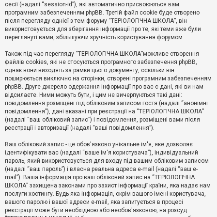
е
сесії (надалі “session-id”), які автоматично присвоюються вам
з
програмним забезпеченням phpBB. Третій файл cookie буде створено
в
і
після перегляду однієї з тем форуму “ТЕРІОЛОГІЧНА ШКОЛА”, він
д
використовується для зберігання інформації про те, які теми вже були
п
переглянуті вами, збільшуючи зручність користування форумом.
о
в
Також під час перегляду “ТЕРІОЛОГІЧНА ШКОЛА”можливе створення
і
д
файлів cookies, які не стосуються програмного забезпечення phpBB,
е
однак вони виходять за рамки цього документу, оскільки він
й
поширюється виключно на сторінки, створені програмним забезпеченням
phpBB. Друге джерело одержання інформації про вас є дані, які ви нам
відсилаєте. Ними можуть бути, і цим не вичерпуються такі дані:
А
повідомлення розміщені під обліковим записом гостя (надалі “анонімні
к
повідомлення”), дані вказані при реєстрації на “ТЕРІОЛОГІЧНА ШКОЛА”
т
(надалі “ваш обліковий запис”) і повідомлення, розміщені вами після
и
реєстрації і авторизації (надалі “ваші повідомлення”).
в
н
і
Ваш обліковий запис - це обов'язково унікальне ім'я, яке дозволяє
т
ідентифікувати вас (надалі “ваше ім'я користувача”), індивідуальний
е
пароль, який використовується для входу під вашим обліковим записом
м
и
(надалі “ваш пароль”) і власна реальна адреса e-mail (надалі “ваш e-
mail”). Ваша інформація про ваш обліковий запис на “ТЕРІОЛОГІЧНА
ШКОЛА” захищена законами про захист інформації країни, яка надає нам
послуги хостингу. Будь-яка інформація, окрім вашого імені користувача,
П
вашого паролю і вашої адреси e-mail, яка запитується в процесі
о
ш
реєстрації може бути необхідною або необов'язковою, на розсуд
у