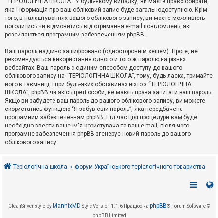
“ТЕРІОЛОГІЧНА ШКОЛА”. У будь-якому випадку, ви маєте право обирати,
к
яка інформація про ваш обліковий запис буде загальнодоступною. Крім
того, в налаштуваннях вашого облікового запису, ви маєте можливість
погодитись чи відмовитись від отримання e-mail повідомлень, які
Д
розсилаються програмним забезпеченням phpBB.
о
п
Ваш пароль надійно зашифровано (одностороннім хешем). Проте, не
о
рекомендується використання одного й того ж паролю на різних
м
о
вебсайтах. Ваш пароль є єдиним способом доступу до вашого
г
облікового запису на “ТЕРІОЛОГІЧНА ШКОЛА”, тому, будь ласка, тримайте
а
його в таємниці, і при будь-яких обставинах ніхто з “ТЕРІОЛОГІЧНА
ШКОЛА”, phpBB чи якісь треті особи, не мають права запитати ваш пароль.
Якщо ви забудете ваш пароль до вашого облікового запису, ви можете
скористатись функцією “Я забув свій пароль”, яка передбачена
програмним забезпеченням phpBB. Під час цієї процедури вам буде
необхідно ввести ваше ім'я користувача та ваш e-mail, після чого
програмне забезпечення phpBB згенерує новий пароль до вашого
облікового запису.
Теріологічна школа
форум Українського теріологічного товариства
MannixMD
phpBB
CleanSilver style by
Style Version 1.1.6
Працює на
® Forum Software ©
phpBB Limited