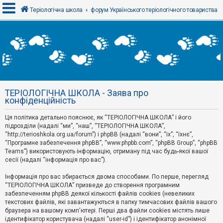
Теріологічна школа
форум Українського теріологічного товариства
В
х
і
д
ТЕРІОЛОГІЧНА ШКОЛА - Заява про
Р
конфіденційність
е
є
Ця політика детально пояснює, як “ТЕРІОЛОГІЧНА ШКОЛА” і його
с
т
підрозділи (надалі “ми”, “наш”, “ТЕРІОЛОГІЧНА ШКОЛА”,
р
“http://terioshkola.org.ua/forum”) і phpBB (надалі “вони”, “їх”, “їхнє”,
а
“Програмне забезпечення phpBB”, “www.phpbb.com”, “phpBB Group”, “phpBB
ц
Teams”) використовують інформацію, отриману під час будь-якої вашої
і
сесії (надалі “інформація про вас”).
я
Інформація про вас збирається двома способами. По перше, перегляд
“ТЕРІОЛОГІЧНА ШКОЛА” призведе до створення програмним
Т
забезпеченням phpBB деякої кількості файлів cookies (невеликих
е
м
текстових файлів, які завантажуються в папку тимчасових файлів вашого
и
браузера на вашому комп'ютері. Перші два файли cookies містять лише
б
ідентифікатор користувача (надалі “user-id”) і ідентифікатор анонімної