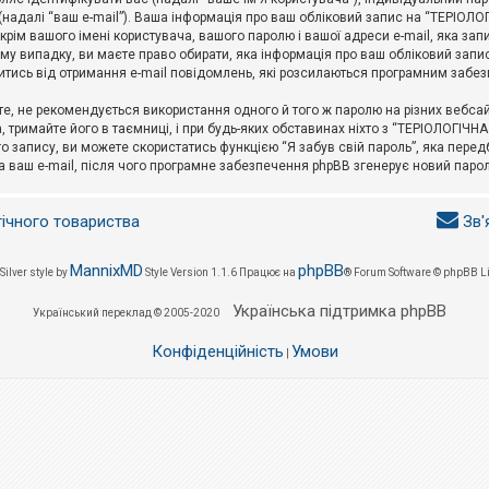
l (надалі “ваш e-mail”). Ваша інформація про ваш обліковий запис на “ТЕРІО
окрім вашого імені користувача, вашого паролю і вашої адреси e-mail, яка за
у випадку, ви маєте право обирати, яка інформація про ваш обліковий запи
итись від отримання e-mail повідомлень, які розсилаються програмним забе
е, не рекомендується використання одного й того ж паролю на різних вебса
 тримайте його в таємниці, і при будь-яких обставинах ніхто з “ТЕРІОЛОГІЧНА
о запису, ви можете скористатись функцією “Я забув свій пароль”, яка пере
а ваш e-mail, після чого програмне забезпечення phpBB згенерує новий парол
гічного товариства
Зв'
MannixMD
phpBB
Silver style by
Style Version 1.1.6
Працює на
® Forum Software © phpBB L
Українська підтримка phpBB
Український переклад © 2005-2020
Конфіденційність
Умови
|