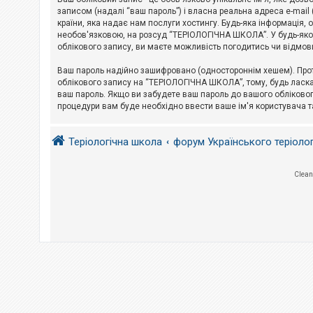
е
з
записом (надалі “ваш пароль”) і власна реальна адреса e-mai
в
країни, яка надає нам послуги хостингу. Будь-яка інформація, 
і
необов'язковою, на розсуд “ТЕРІОЛОГІЧНА ШКОЛА”. У будь-яком
д
облікового запису, ви маєте можливість погодитись чи відмов
п
о
в
Ваш пароль надійно зашифровано (одностороннім хешем). Прот
і
облікового запису на “ТЕРІОЛОГІЧНА ШКОЛА”, тому, будь ласка,
д
ваш пароль. Якщо ви забудете ваш пароль до вашого обліковог
е
процедури вам буде необхідно ввести ваше ім'я користувача т
й
Теріологічна школа
форум Українського теріоло
А
к
т
и
Clean
в
н
і
т
е
м
и
П
о
ш
у