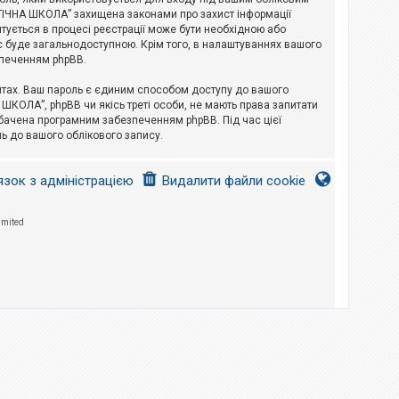
ЛОГІЧНА ШКОЛА” захищена законами про захист інформації
питується в процесі реєстрації може бути необхідною або
с буде загальнодоступною. Крім того, в налаштуваннях вашого
зпеченням phpBB.
йтах. Ваш пароль є єдиним способом доступу до вашого
 ШКОЛА”, phpBB чи якісь треті особи, не мають права запитати
дбачена програмним забезпеченням phpBB. Під час цієї
ь до вашого облікового запису.
язок з адміністрацією
Видалити файли cookie
imited