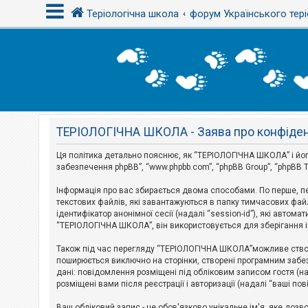
Теріологічна школа
форум Українського тері
В
х
і
д
ТЕРІОЛОГІЧНА ШКОЛА - Заява про конфіден
Р
е
є
Ця політика детально пояснює, як “ТЕРІОЛОГІЧНА ШКОЛА” і його пі
с
забезпечення phpBB”, “www.phpbb.com”, “phpBB Group”, “phpBB T
т
р
Інформація про вас збирається двома способами. По перше, п
а
текстових файлів, які завантажуються в папку тимчасових файл
ц
і
ідентифікатор анонімної сесії (надалі “session-id”), які авт
я
“ТЕРІОЛОГІЧНА ШКОЛА”, він використовується для зберігання ін
Також під час перегляду “ТЕРІОЛОГІЧНА ШКОЛА”можливе створе
Т
поширюється виключно на сторінки, створені програмним забез
е
дані: повідомлення розміщені під обліковим записом гостя (на
м
розміщені вами після реєстрації і авторизації (надалі “ваші по
и
б
Ваш обліковий запис - це обов'язково унікальне ім'я, яке доз