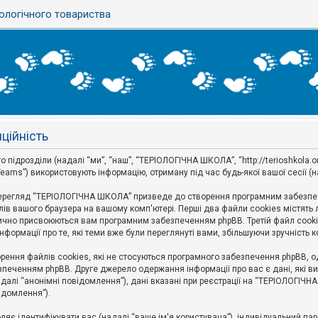
ологічного товариства
ційність
дрозділи (надалі “ми”, “наш”, “ТЕРІОЛОГІЧНА ШКОЛА”, “http://terioshkola.org.u
eams”) використовують інформацію, отриману під час будь-якої вашої сесії (н
ерегляд “ТЕРІОЛОГІЧНА ШКОЛА” призведе до створення програмним забезпече
ів вашого браузера на вашому комп'ютері. Перші два файли cookies містять ли
оматично присвоюються вам програмним забезпеченням phpBB. Третій файл cook
формації про те, які теми вже були переглянуті вами, збільшуючи зручність
ння файлів cookies, які не стосуються програмного забезпечення phpBB, одн
печенням phpBB. Друге джерело одержання інформації про вас є дані, які ви 
далі “анонімні повідомлення”), дані вказані при реєстрації на “ТЕРІОЛОГІЧН
відомлення”).
воляє ідентифікувати вас (надалі “ваше ім'я користувача”), індивідуальний п