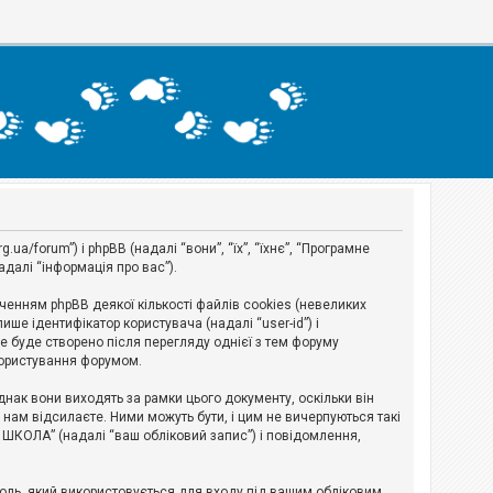
a/forum”) і phpBB (надалі “вони”, “їх”, “їхнє”, “Програмне
адалі “інформація про вас”).
нням phpBB деякої кількості файлів cookies (невеликих
ше ідентифікатор користувача (надалі “user-id”) і
ie буде створено після перегляду однієї з тем форуму
 користування форумом.
ак вони виходять за рамки цього документу, оскільки він
нам відсилаєте. Ними можуть бути, і цим не вичерпуються такі
А ШКОЛА” (надалі “ваш обліковий запис”) і повідомлення,
ароль, який використовується для входу під вашим обліковим