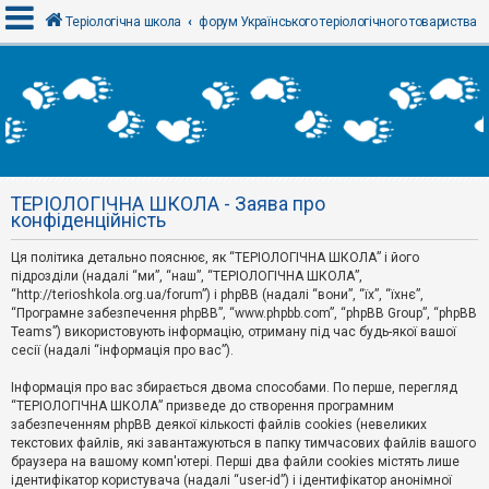
Теріологічна школа
форум Українського теріологічного товариства
В
х
і
д
ТЕРІОЛОГІЧНА ШКОЛА - Заява про
Р
конфіденційність
е
є
Ця політика детально пояснює, як “ТЕРІОЛОГІЧНА ШКОЛА” і його
с
т
підрозділи (надалі “ми”, “наш”, “ТЕРІОЛОГІЧНА ШКОЛА”,
р
“http://terioshkola.org.ua/forum”) і phpBB (надалі “вони”, “їх”, “їхнє”,
а
“Програмне забезпечення phpBB”, “www.phpbb.com”, “phpBB Group”, “phpBB
ц
Teams”) використовують інформацію, отриману під час будь-якої вашої
і
сесії (надалі “інформація про вас”).
я
Інформація про вас збирається двома способами. По перше, перегляд
“ТЕРІОЛОГІЧНА ШКОЛА” призведе до створення програмним
Т
забезпеченням phpBB деякої кількості файлів cookies (невеликих
е
м
текстових файлів, які завантажуються в папку тимчасових файлів вашого
и
браузера на вашому комп'ютері. Перші два файли cookies містять лише
б
ідентифікатор користувача (надалі “user-id”) і ідентифікатор анонімної