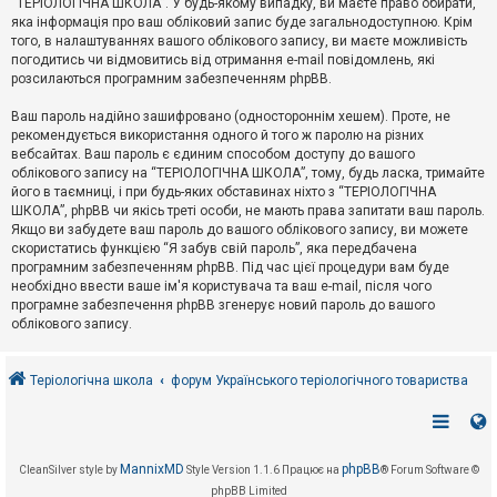
“ТЕРІОЛОГІЧНА ШКОЛА”. У будь-якому випадку, ви маєте право обирати,
к
яка інформація про ваш обліковий запис буде загальнодоступною. Крім
того, в налаштуваннях вашого облікового запису, ви маєте можливість
погодитись чи відмовитись від отримання e-mail повідомлень, які
Д
розсилаються програмним забезпеченням phpBB.
о
п
Ваш пароль надійно зашифровано (одностороннім хешем). Проте, не
о
рекомендується використання одного й того ж паролю на різних
м
о
вебсайтах. Ваш пароль є єдиним способом доступу до вашого
г
облікового запису на “ТЕРІОЛОГІЧНА ШКОЛА”, тому, будь ласка, тримайте
а
його в таємниці, і при будь-яких обставинах ніхто з “ТЕРІОЛОГІЧНА
ШКОЛА”, phpBB чи якісь треті особи, не мають права запитати ваш пароль.
Якщо ви забудете ваш пароль до вашого облікового запису, ви можете
скористатись функцією “Я забув свій пароль”, яка передбачена
програмним забезпеченням phpBB. Під час цієї процедури вам буде
необхідно ввести ваше ім'я користувача та ваш e-mail, після чого
програмне забезпечення phpBB згенерує новий пароль до вашого
облікового запису.
Теріологічна школа
форум Українського теріологічного товариства
MannixMD
phpBB
CleanSilver style by
Style Version 1.1.6
Працює на
® Forum Software ©
phpBB Limited