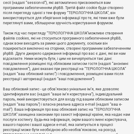
е
сесії (надалі “session-id”), які автоматично присвоюються вам
з
програмним забезпеченням phpBB. Третій файл cookie буде створено
в
і
після перегляду однієї з тем форуму “ТЕРІОЛОГІЧНА ШКОЛА”, він
д
використовується для зберігання інформації про те, які теми вже були
п
переглянуті вами, збільшуючи зручність користування форумом.
о
в
Також під час перегляду “ТЕРІОЛОГІЧНА ШКОЛА”можливе створення
і
д
файлів cookies, які не стосуються програмного забезпечення phpBB,
е
однак вони виходять за рамки цього документу, оскільки він
й
поширюється виключно на сторінки, створені програмним забезпеченням
phpBB. Друге джерело одержання інформації про вас є дані, які ви нам
відсилаєте. Ними можуть бути, і цим не вичерпуються такі дані:
А
повідомлення розміщені під обліковим записом гостя (надалі “анонімні
к
повідомлення”), дані вказані при реєстрації на “ТЕРІОЛОГІЧНА ШКОЛА”
т
(надалі “ваш обліковий запис”) і повідомлення, розміщені вами після
и
реєстрації і авторизації (надалі “ваші повідомлення”).
в
н
і
Ваш обліковий запис - це обов'язково унікальне ім'я, яке дозволяє
т
ідентифікувати вас (надалі “ваше ім'я користувача”), індивідуальний
е
пароль, який використовується для входу під вашим обліковим записом
м
и
(надалі “ваш пароль”) і власна реальна адреса e-mail (надалі “ваш e-
mail”). Ваша інформація про ваш обліковий запис на “ТЕРІОЛОГІЧНА
ШКОЛА” захищена законами про захист інформації країни, яка надає нам
послуги хостингу. Будь-яка інформація, окрім вашого імені користувача,
П
вашого паролю і вашої адреси e-mail, яка запитується в процесі
о
ш
реєстрації може бути необхідною або необов'язковою, на розсуд
у